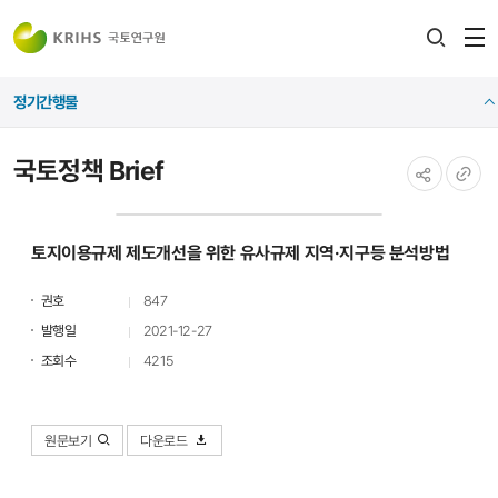
전
검색
열
레이어
정기간행물
열기
국토정책 Brief
공유하기
URL
복사
토지이용규제 제도개선을 위한 유사규제 지역·지구등 분석방법
권호
847
발행일
2021-12-27
조회수
4215
원문보기
다운로드