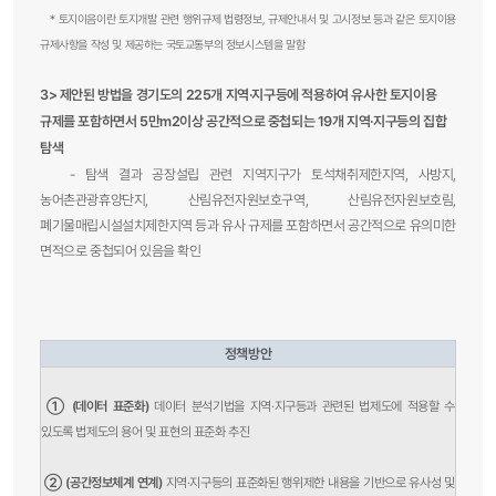
* 토지이음이란 토지개발 관련 행위규제 법령정보, 규제안내서 및 고시정보 등과 같은
토지이용
규제사항을 작성 및 제공하는 국토교통부의 정보시스템을 말함
3> 제안된 방법을 경기도의 225개 지역·지구등에 적용하여 유사한 토지이용
규제를 포함하면서 5만m2이상 공간적으로 중첩되는 19개 지역·지구등의 집합
탐색
- 탐색 결과 공장설립 관련 지역지구가 토석채취제한지역, 사방지,
농어촌관광휴양단지, 산림유전자원보호구역, 산림유전자원보호림,
폐기물매립시설설치제한지역 등과 유사 규제를 포함하면서 공간적으로 유의미한
면적으로 중첩되어 있음을 확인
정책방안
① (데이터 표준화)
데이터 분석기법을 지역·지구등과 관련된 법제도에 적용할 수
있도록 법제도의 용어 및 표현의 표준화 추진
② (공간정보체계 연계)
지역·지구등의 표준화된 행위제한 내용을 기반으로 유사성 및