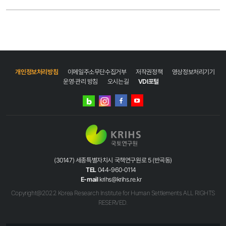
개인정보처리방침
이메일주소무단수집거부
저작권정책
영상정보처리기기
운영·관리 방침
오시는길
VDI포털
네이버
인스타그램
블로그
페이스북
유튜브
(30147) 세종특별자치시 국책연구원로 5 (반곡동)
TEL
044-960-0114
E-mail
krihs@krihs.re.kr
Copyright@2022 Korea Research Institute for Human Settlements ALL RIGHTS
RESERVED.