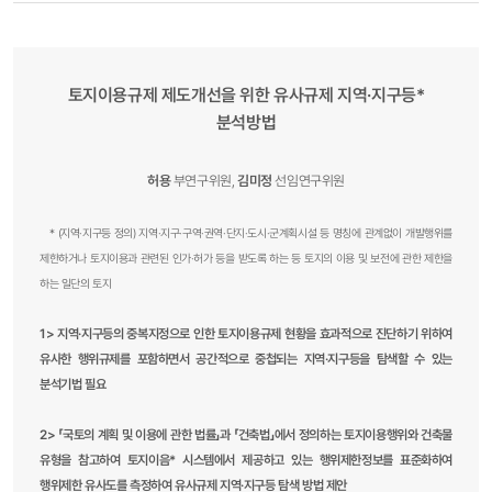
토지이용규제 제도개선을 위한 유사규제 지역·지구등*
분석방법
허용
부연구위원,
김미정
선임연구위원
* (지역·지구등 정의) 지역·지구·구역·권역·단지·도시·군계획시설 등 명칭에 관계없이 개발행위를
제한하거나 토지이용과 관련된 인가·허가 등을 받도록 하는 등 토지의 이용 및 보전에 관한 제한을
하는 일단의 토지
1> 지역·지구등의 중복지정으로 인한 토지이용규제 현황을 효과적으로 진단하기 위하여
유사한 행위규제를 포함하면서 공간적으로 중첩되는 지역·지구등을 탐색할 수 있는
분석기법 필요
2> 「국토의 계획 및 이용에 관한 법률」과 「건축법」에서 정의하는 토지이용행위와 건축물
유형을 참고하여 토지이음* 시스템에서 제공하고 있는 행위제한정보를 표준화하여
행위제한 유사도를 측정하여 유사규제 지역·지구등 탐색 방법 제안