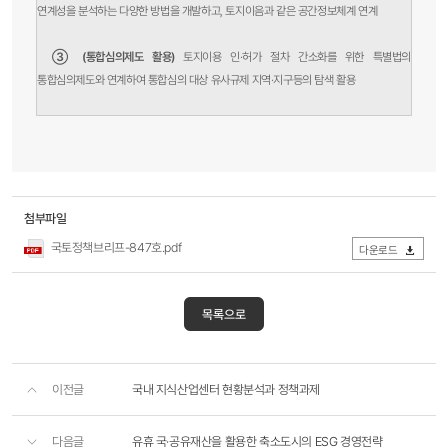
연계성을 분석하는 다양한 방법을 개발하고, 토지이음과 같은 공간정보체계 연계
③ (통합심의제도 활용)
토지이용 인·허가 절차 간소화를 위한 특별법의
통합심의제도와 연계하여 통합심의 대상 유사규제 지역·지구등의 탐색 활용
첨부파일
국토정책브리프-847호.pdf
다운로드
목록으로
이전글
국내 지식산업센터 현황분석과 정책과제
다음글
유휴 국·공유재산을 활용한 축소도시의 ESG 경영전략