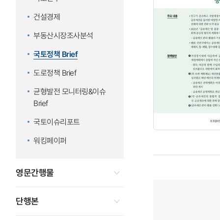
건설경제
부동산시장조사분석
국토정책 Brief
도로정책 Brief
균형발전 모니터링&이슈
Brief
국토이슈리포트
워킹페이퍼
영문간행물
단행본