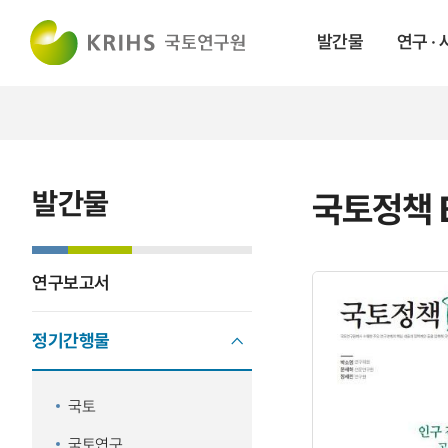
발간물
연구 ·
발간물
국토정책 B
연구보고서
정기간행물
국토
국토연구