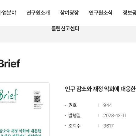
 사업분야
연구원소개
참여광장
연구원소식
정보
클린신고센터
rief
인구 감소와 재정 악화에 대응
권호
944
발행일
2023-12-11
조회수
3617