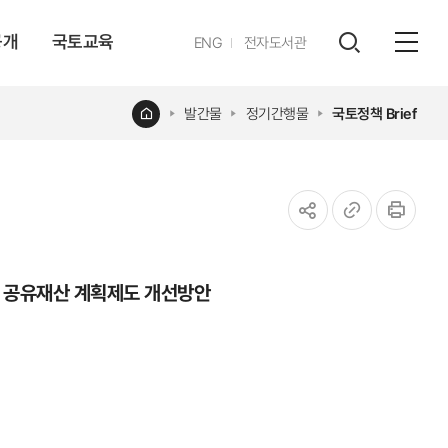
공개
국토교육
영문
ENG
전자도서관
전체
사이트
검색
열기
레이어
홈
발간물
정기간행물
국토정책 Brief
열기
공유하기
URL
인쇄
복사
한 공유재산 계획제도 개선방안