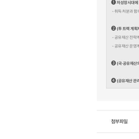
➊
저성장시대에 
- 취득·처분과 함
➋
(투 트랙 계
- 공유재산 전략계
- 공유재산 운영계
➌
(국·공유재산의
➍
(공유재산 관리
첨부파일