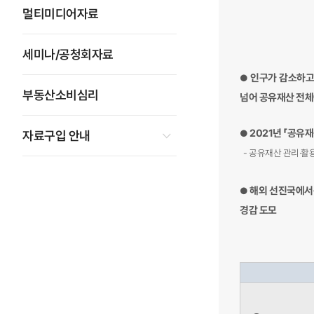
멀티미디어자료
세미나/공청회자료
인구가 감소하고
●
부동산소비심리
넘어 공유재산 전체
2021년 「공유
●
자료구입 안내
- 공유재산 관리·활
해외 선진국에서
●
경감 도모