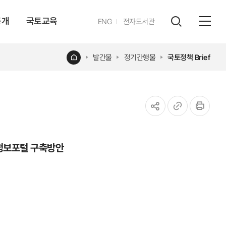
공개
국토교육
영문
ENG
전자도서관
전체
사이트
검색
열기
레이어
홈
발간물
정기간행물
국토정책 Brief
열기
공유하기
URL
인쇄
복사
간정보포털 구축방안