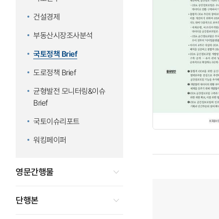
건설경제
부동산시장조사분석
국토정책 Brief
도로정책 Brief
균형발전 모니터링&이슈
Brief
국토이슈리포트
워킹페이퍼
영문간행물
단행본