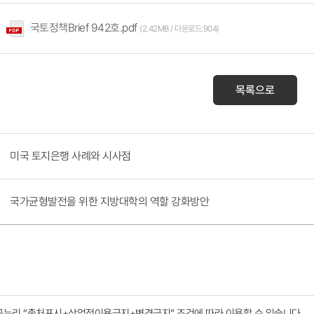
국토정책Brief 942호.pdf
(2.42MB / 다운로드:904)
목록으로
미국 토지은행 사례와 시사점
국가균형발전을 위한 지방대학의 역할 강화방안
공누리
“출처표시+상업적이용금지+변경금지”
조건에 따라 이용할 수 있습니다.