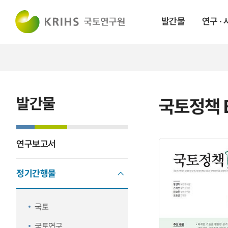
발간물
연구 ·
발간물
국토정책 B
연구보고서
정기간행물
국토
국토연구