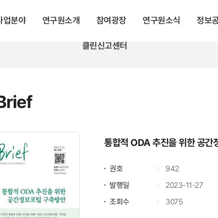
 사업분야
연구원소개
참여광장
연구원소식
정보
클린신고센터
rief
통합적 ODA 추진을 위한 공
권호
942
발행일
2023-11-27
조회수
3075