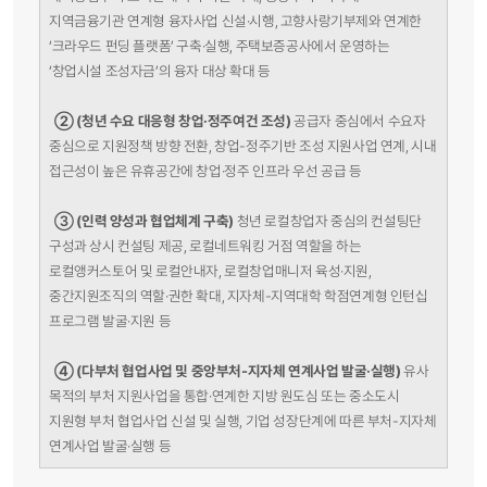
지역금융기관 연계형 융자사업 신설·시행, 고향사랑기부제와 연계한
‘크라우드 펀딩 플랫폼’ 구축·실행, 주택보증공사에서 운영하는
‘창업시설 조성자금’의 융자 대상 확대 등
②
(청년 수요 대응형 창업·정주여건 조성)
공급자 중심에서 수요자
중심으로 지원정책 방향 전환, 창업-정주기반 조성 지원사업 연계, 시내
접근성이 높은 유휴공간에 창업·정주 인프라 우선 공급 등
③
(인력 양성과 협업체계 구축)
청년 로컬창업자 중심의 컨설팅단
구성과 상시 컨설팅 제공, 로컬네트워킹 거점 역할을 하는
로컬앵커스토어 및 로컬안내자, 로컬창업매니저 육성·지원,
중간지원조직의 역할·권한 확대, 지자체-지역대학 학점연계형 인턴십
프로그램 발굴·지원 등
④
(다부처 협업사업 및 중앙부처-지자체 연계사업 발굴·실행)
유사
목적의 부처 지원사업을 통합·연계한 지방 원도심 또는 중소도시
지원형 부처 협업사업 신설 및 실행, 기업 성장단계에 따른 부처-지자체
연계사업 발굴·실행 등