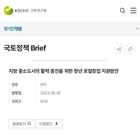
전
검색
열
레이어
정기간행물
열기
국토정책 Brief
공유하기
URL
복사
지방 중소도시의 활력 증진을 위한 청년 로컬창업 지원방안
권호
915
발행일
2023-05-02
조회수
6110
원문보기
다운로드