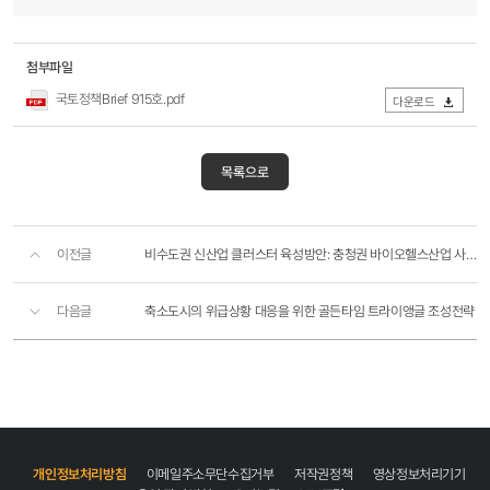
첨부파일
국토정책Brief 915호.pdf
다운로드
목록으로
이전글
비수도권 신산업 클러스터 육성방안: 충청권 바이오헬스산업 사례
다음글
축소도시의 위급상황 대응을 위한 골든타임 트라이앵글 조성전략
개인정보처리방침
이메일주소무단수집거부
저작권정책
영상정보처리기기