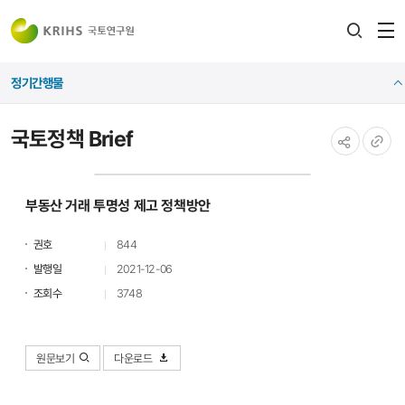
전
검색
열
레이어
정기간행물
열기
국토정책 Brief
공유하기
URL
복사
부동산 거래 투명성 제고 정책방안
권호
844
발행일
2021-12-06
조회수
3748
원문보기
다운로드