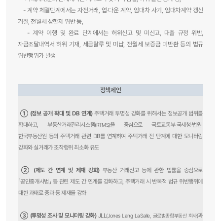
- 계약 체결단계에서는 자전거래, 업·다운 계약, 임대차 사기, 임대차계약 갱신
거절, 전월세 상한제 위반 등,
- 계약 이행 및 완료 단계에서는 허위신고 및 미신고, 대출 규정 위반,
자금조달내역서 허위 기재, 세금탈루 및 미납, 전월세 보증금 미반환 등의 법규
위반행위가 발생
정책제언
① (정보 공개 확대 및 DB 연계)
주택거래 투명성 강화를 위해서는 정보공개 범위를
확대하고, 부동산거래관리시스템
을 중심으로 국토교통부·국세청·법원·
(RTMS)
한국부동산원 등의 주택거래 관련 DB를 연계하여 주택거래 전 단계에 대한 모니터링
강화와 실거래가 조작행위 최소화 유도
② (제도 간 연계 및 제재 강화)
부동산 거래신고 등에 관한 법률을 중심으로
「공인중개사법」 등 관련 제도 간 연계를 강화하고, 주택거래 시 반복적 법규 위반행위에
대한 과태료 중과 등 제재를 강화
③ (투명성 조사 및 모니터링 강화)
JLL
과
(Jones Lang LaSalle, 글로벌종합부동산 회사)