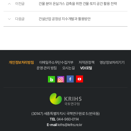
이전글
건물 분야 온실가스 감축을 위한 건물·토지 공간 활용 전략
다음글
건설산업 공정성 지수개발과 활용방안
개인정보처리방침
이메일주소무단수집거부
저작권정책
영상정보처리기기
운영·관리 방침
오시는길
VDI포털
네이버
인스타그램
블로그
페이스북
유튜브
(30147) 세종특별자치시 국책연구원로 5 (반곡동)
TEL
044-960-0114
E-mail
krihs@krihs.re.kr