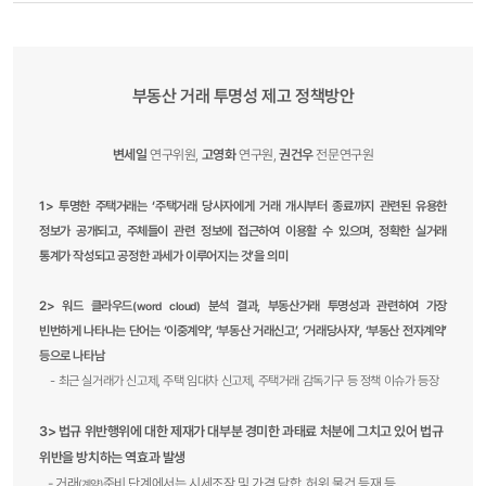
부동산 거래 투명성 제고 정책방안
변세일
연구위원,
고영화
연구원,
권건우
전문연구원
1> 투명한 주택거래는 ‘주택거래 당사자에게 거래 개시부터 종료까지 관련된 유용한
정보가 공개되고, 주체들이 관련 정보에 접근하여 이용할 수 있으며, 정확한 실거래
통계가 작성되고 공정한 과세가 이루어지는 것’을 의미
2> 워드 클라우드
분석 결과, 부동산거래 투명성과 관련하여 가장
(word cloud)
빈번하게 나타나는 단어는 ‘이중계약’, ‘부동산 거래신고’, ‘거래당사자’, ‘부동산 전자계약’
등으로 나타남
- 최근 실거래가 신고제, 주택 임대차 신고제, 주택거래 감독기구 등 정책 이슈가 등장
3> 법규 위반행위에 대한 제재가 대부분 경미한 과태료 처분에 그치고 있어 법규
위반을 방치하는 역효과 발생
- 거래
준비 단계에서는 시세조작 및 가격 담합, 허위 물건 등재 등,
(계약)