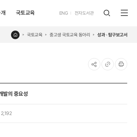
공개
국토교육
영문
ENG
전자도서관
전체
사이트
검색
열기
레이어
홈
국토교육
중고생 국토교육 동아리
성과 · 탐구보고서
열기
공유하기
URL
인쇄
복사
형개발의 중요성
2,192