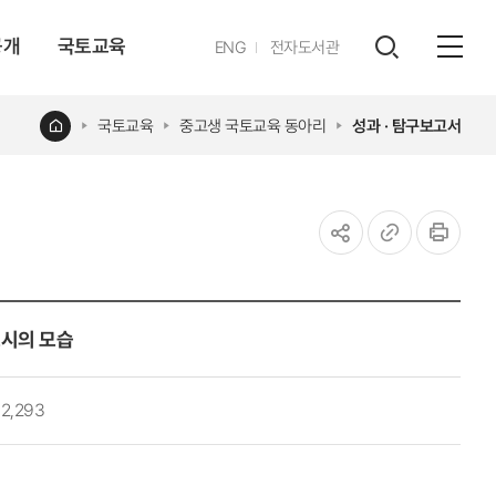
공개
국토교육
영문
ENG
전자도서관
전체
사이트
검색
열기
레이어
홈
국토교육
중고생 국토교육 동아리
성과 · 탐구보고서
열기
공유하기
URL
인쇄
복사
도시의 모습
2,293