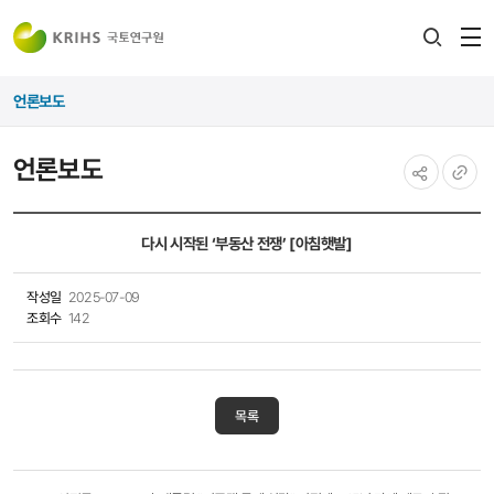
전
검색
열
레이어
언론보도
열기
언론보도
공유하기
URL
복사
다시 시작된 ‘부동산 전쟁’ [아침햇발]
작성일
2025-07-09
조회수
142
목록