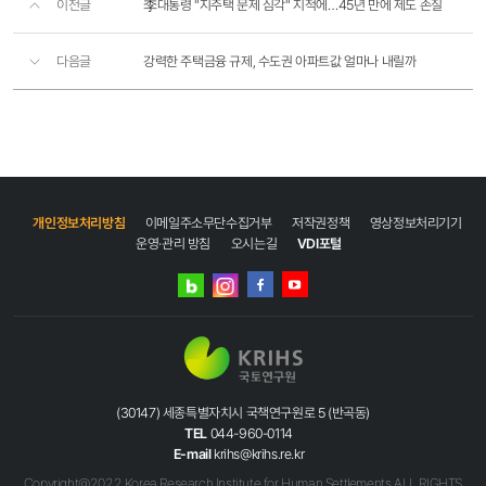
이전글
李대통령 "지주택 문제 심각" 지적에…45년 만에 제도 손질
다음글
강력한 주택금융 규제, 수도권 아파트값 얼마나 내릴까
개인정보처리방침
이메일주소무단수집거부
저작권정책
영상정보처리기기
운영·관리 방침
오시는길
VDI포털
네이버
인스타그램
블로그
페이스북
유튜브
(30147) 세종특별자치시 국책연구원로 5 (반곡동)
TEL
044-960-0114
E-mail
krihs@krihs.re.kr
Copyright@2022 Korea Research Institute for Human Settlements ALL RIGHTS