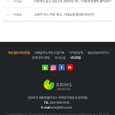
이전글
지방세수 늘고 산업구조 경쟁력도 '쑥'…"지방경제 활력 불어넣어"
다음글
고령자 ‘버스 무료’ 확산…대중교통 활성화 방안은?
개인정보처리방침
이메일주소무단수집거부
저작권정책
영상정보처리기기
운영·관리 방침
오시는길
VDI포털
네이버
인스타그램
블로그
페이스북
유튜브
(30147) 세종특별자치시 국책연구원로 5 (반곡동)
TEL
044-960-0114
E-mail
krihs@krihs.re.kr
Copyright@2022 Korea Research Institute for Human Settlements ALL RIGHTS