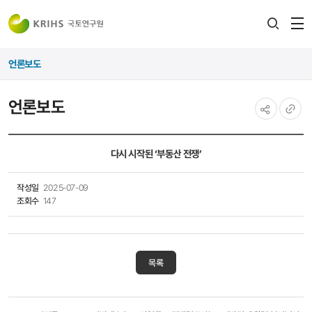
전
검색
열
레이어
언론보도
열기
언론보도
공유하기
URL
복사
다시 시작된 ‘부동산 전쟁’
작성일
2025-07-09
조회수
147
목록