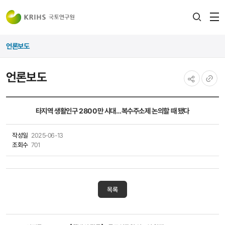
전
검색
열
레이어
언론보도
열기
언론보도
공유하기
URL
복사
타지역 생활인구 2800만 시대…복수주소제 논의할 때 됐다
작성일
2025-06-13
조회수
701
목록