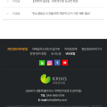
이전글
【뜻밖의 질문】 국토연구원 심교언 원장
다음글
"탄소중립도시 만들려면 객관적 근거 기반 계획 필요"
개인정보처리방침
이메일주소무단수집거부
저작권정책
영상정보처리기기
운영·관리 방침
오시는길
VDI포털
네이버
인스타그램
블로그
페이스북
유튜브
(30147) 세종특별자치시 국책연구원로 5 (반곡동)
TEL
044-960-0114
E-mail
krihs@krihs.re.kr
Copyright@2022 Korea Research Institute for Human Settlements ALL RIGHTS