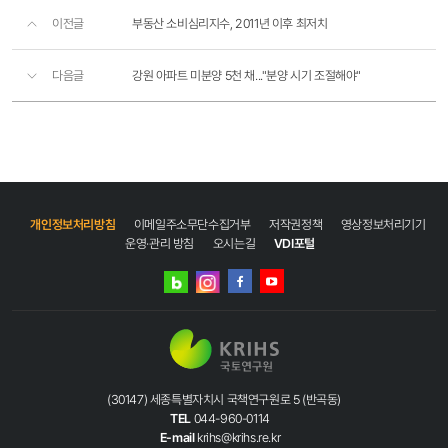
이전글
부동산 소비심리지수, 2011년 이후 최저치
다음글
강원 아파트 미분양 5천 채..."분양 시기 조절해야"
개인정보처리방침
이메일주소무단수집거부
저작권정책
영상정보처리기기
운영·관리 방침
오시는길
VDI포털
네이버
인스타그램
블로그
페이스북
유튜브
(30147) 세종특별자치시 국책연구원로 5 (반곡동)
TEL
044-960-0114
E-mail
krihs@krihs.re.kr