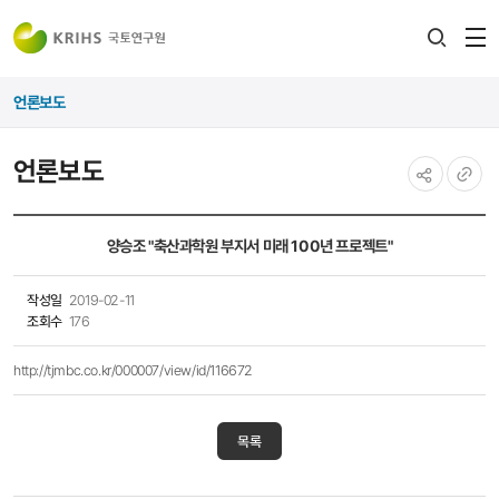
전
검색
열
레이어
언론보도
열기
언론보도
공유하기
URL
복사
양승조 "축산과학원 부지서 미래 100년 프로젝트"
작성일
2019-02-11
조회수
176
http://tjmbc.co.kr/000007/view/id/116672
목록