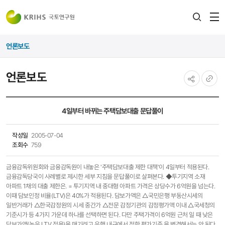
전
검색
열
레이어
언론보도
열기
언론보도
공유하기
URL
복사
4일부터 바뀌는 주택담보대출 문답풀이
작성일
2005-07-04
조회수
759
금융감독위원회와 금융감독원이 내놓은 '주택담보대출 제한 대책'이 4일부터 적용된다.
금융감독당국이 사례별로 제시한 세부 지침을 문답풀이로 살펴본다. ◆투기지역 소재
아파트 1채의 대출 제한은. = 투기지역 내 중대형 아파트 가격은 상당수가 6억원을 넘는다.
이때 담보인정 비율(LTV)은 40%가 적용된다. 담보가액은 △국민은행 부동산시세의
일반거래가 △한국감정원의 시세 중간가 △전문 감정기관의 감정평가액 이내 △국세청의
기준시가 등 4가지 가운데 하나를 선택하면 된다. 다만 주택가격이 6억원 근처 일 때 낮은
담보가액(높은 LTV 적용)을 매기려고 은행 내규에서 정한 평가기준 을 변경해서는 안 된다.