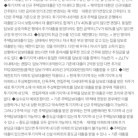
◆투기지역 내 신규 주택담보대출은 1건 이내라고 했는데. = 재약정과 대환은 신규대출로
간주된다. 다만 금리와 만기조건만 변경되는 재 약정ㆍ대환은 만기연장으로 간주된다. 또
1건은 주택을 기준으로 한 것이다. 투기지역 내 6억원 초과 주택을 담보로 은행에서
대출받고 다시 보험사에서 대 출받더라도 합계가 LTV 40%를 넘지 않으면 괜찮다. 동일한
담보로 상호저축은 행에서 추가대출을 받았더라도 합친 금액의 LTV가 60%를 넘지 않으면
규정 위 반이 아니다. ◆동일인의 취급 건수를 1건으로 제한했다는 의미는. = 본인 명의의
주택담보대출이 있는 상태에서 부인이나 자녀 혹은 부모 명의로 갖고 있는 집을 담보로
대출받는 데는 제한이 없다는 것을 의미한다. 다만 배 우자나 자녀가 일정 소득이 없는
상황에서 담보대출을 받는다면 차후 증여세를 탈루한 것으로 간주돼 엄청난 추징금을 낼
수도 있다. ◆투기지역 내에서 동일한 아파트를 담보로 대출 증액이 가능한가. = △LTV
이내에서는 괜찮다. 담보가액이 8억원이고 기존에 대출이 2억원 있었 다면 추가로
1억2000만원(총액은 담보가액의 40%인 3억2000만원)까지 대출받을 수 있다. ◆이번
제한조치가 아파트 담보대출에만 적용되나. = 현재 투기지역 또는 비투기지역 소재
아파트나 주상복합아파트, 단독주택, 연립주택, 다세대주택 등을 담보로 대출을 받은 차주가
새로 투기지역 소재 아 파트와 주상복합아파트를 담보로 대출을 받을 경우에 적용된다.
투기지역 내 단독ㆍ연립주택과 비투기지역 내 주택을 담보로 한 대출은 이번 조치와 관계가
없다. ◆실수요자 예외조항이란. = 기존 주택담보대출이 1주택에 한정된 경우에만 이를
상환하거나 1년 내 상환 하겠다고 약속하면 투기지역 내 신규 주택담보대출이 가능하다.
그러나 2주택 이상 기존 주택담보대출을 받은 경우에는 전액 상환해야만 투기지역 내 신규
주택담보대출이 가능하다. ◆중도금 대출이 있는데 투기지역 내 신규 주택담보대출을 받을
수 있나. = 중도금 대출을 모두 갚아야 가능하다. 재건축ㆍ재개발 아파트에 대해 추가
분담금 대출이 있으면 투자지역 내 다른 아파트의 담보대출이 불가능하다. ◆주택담보
대출이 있으면서 투기지역 내 신설 아파트의 중도금 대출을 받을 수 있나. = 기존 대출을