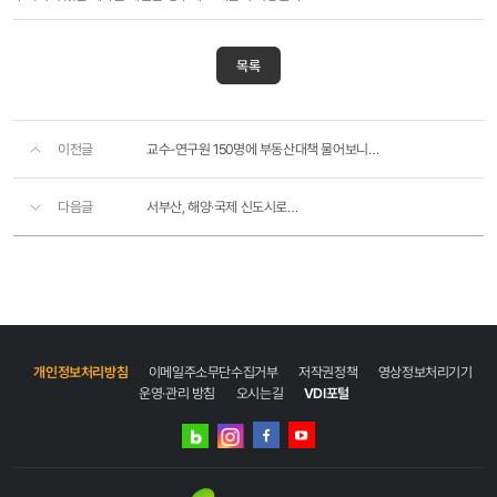
목록
이전글
교수-연구원 150명에 부동산대책 물어보니…
다음글
서부산, 해양·국제 신도시로…
개인정보처리방침
이메일주소무단수집거부
저작권정책
영상정보처리기기
운영·관리 방침
오시는길
VDI포털
네이버
인스타그램
블로그
페이스북
유튜브