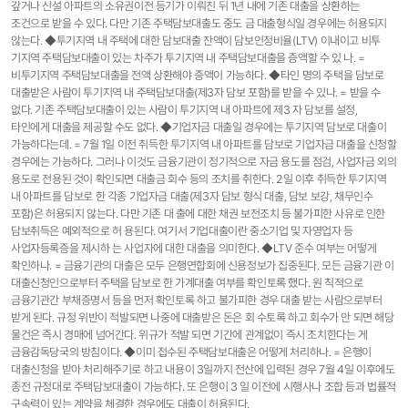
갚거나 신설 아파트의 소유권이전 등기가 이뤄진 뒤 1년 내에 기존 대출을 상환하는
조건으로 받을 수 있다. 다만 기존 주택담보대출도 중도 금 대출형식일 경우에는 허용되지
않는다. ◆투기지역 내 주택에 대한 담보대출 잔액이 담보인정비율(LTV) 이내이고 비투
기지역 주택담보대출이 있는 차주가 투기지역 내 주택담보대출을 증액할 수 있 나. =
비투기지역 주택담보대출을 전액 상환해야 증액이 가능하다. ◆타인 명의 주택을 담보로
대출받은 사람이 투기지역 내 주택담보대출(제3자 담보 포함)를 받을 수 있나. = 받을 수
없다. 기존 주택담보대출이 있는 사람이 투기지역 내 아파트에 제3 자 담보를 설정,
타인에게 대출을 제공할 수도 없다. ◆기업자금 대출일 경우에는 투기지역 담보로 대출이
가능하다는데. = 7월 1일 이전 취득한 투기지역 내 아파트를 담보로 기업자금 대출을 신청할
경우에는 가능하다. 그러나 이것도 금융기관이 정기적으로 자금 용도를 점검, 사업자금 외의
용도로 전용된 것이 확인되면 대출금 회수 등의 조치를 취한다. 2일 이후 취득한 투기지역
내 아파트를 담보로 한 각종 기업자금 대출(제3자 담보 형식 대출, 담보 보강, 채무인수
포함)은 허용되지 않는다. 다만 기존 대 출에 대한 채권 보전조치 등 불가피한 사유로 인한
담보취득은 예외적으로 허 용된다. 여기서 기업대출이란 중소기업 및 자영업자 등
사업자등록증을 제시하 는 사업자에 대한 대출을 의미한다. ◆LTV 준수 여부는 어떻게
확인하나. = 금융기관의 대출은 모두 은행연합회에 신용정보가 집중된다. 모든 금융기관 이
대출신청인으로부터 주택을 담보로 한 가계대출 여부를 확인토록 했다. 원 칙적으로
금융기관간 부채증명서 등을 먼저 확인토록 하고 불가피한 경우 대출 받는 사람으로부터
받게 된다. 규정 위반이 적발되면 나중에 대출받은 돈은 회 수토록 하고 회수가 안 되면 해당
물건은 즉시 경매에 넘어간다. 위규가 적발 되면 기간에 관계없이 즉시 조치한다는 게
금융감독당국의 방침이다. ◆이미 접수된 주택담보대출은 어떻게 처리하나. = 은행이
대출신청을 받아 처리해주기로 하고 내용이 3일까지 전산에 입력된 경우 7월 4일 이후에도
종전 규정대로 주택담보대출이 가능하다. 또 은행이 3 일 이전에 시행사나 조합 등과 법률적
구속력이 있는 계약을 체결한 경우에도 대출이 허용된다.