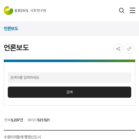
전
검색
열
레이어
언론보도
열기
언론보도
공유하기
URL
언론보도
복사
검색
검색
전체
5,207건
페이지
521
/
521
언론보도
수원이의동에 행정신도시