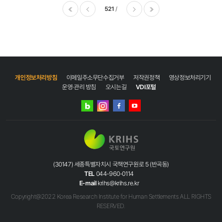
521
이전
다음
마지막
개인정보처리방침
이메일주소무단수집거부
저작권정책
영상정보처리기기
운영·관리 방침
오시는길
VDI포털
네이버
인스타그램
블로그
페이스북
유튜브
(30147) 세종특별자치시 국책연구원로 5 (반곡동)
TEL
044-960-0114
E-mail
krihs@krihs.re.kr
Copyright@2022 Korea Research Institute for Human Settlements ALL RIGHTS
RESERVED.