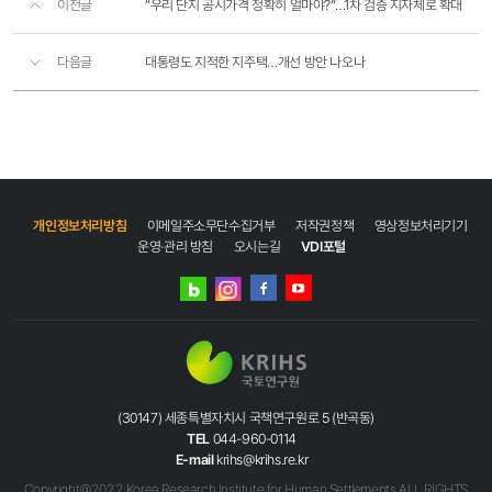
이전글
“우리 단지 공시가격 정확히 얼마야?”…1차 검증 지자체로 확대
다음글
대통령도 지적한 지주택…개선 방안 나오나
개인정보처리방침
이메일주소무단수집거부
저작권정책
영상정보처리기기
운영·관리 방침
오시는길
VDI포털
네이버
인스타그램
블로그
페이스북
유튜브
(30147) 세종특별자치시 국책연구원로 5 (반곡동)
TEL
044-960-0114
E-mail
krihs@krihs.re.kr
Copyright@2022 Korea Research Institute for Human Settlements ALL RIGHTS