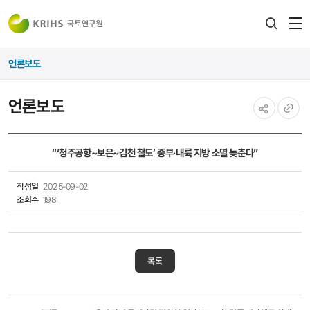
전
검색
열
레이어
언론보도
열기
언론보도
공유하기
URL
복사
“‘청주공항~보은~김천 철도’ 중부·내륙 지방 소멸 늦춘다”
작성일
2025-09-02
조회수
198
목록