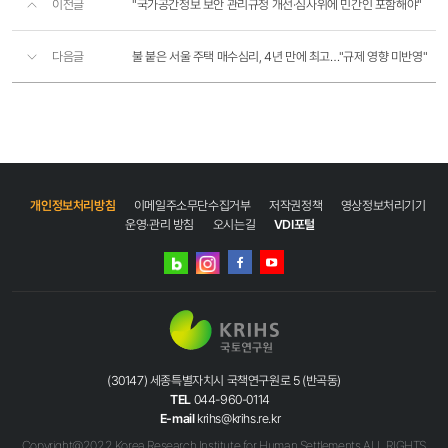
이전글
"국가공간정보 보안 관리규정 개선·심사위에 민간인 포함해야"
다음글
불 붙은 서울 주택 매수심리, 4년 만에 최고…"규제 영향 미반영"
개인정보처리방침
이메일주소무단수집거부
저작권정책
영상정보처리기기
운영·관리 방침
오시는길
VDI포털
네이버
인스타그램
블로그
페이스북
유튜브
(30147) 세종특별자치시 국책연구원로 5 (반곡동)
TEL
044-960-0114
E-mail
krihs@krihs.re.kr
Copyright@2022 Korea Research Institute for Human Settlements ALL RIGHTS