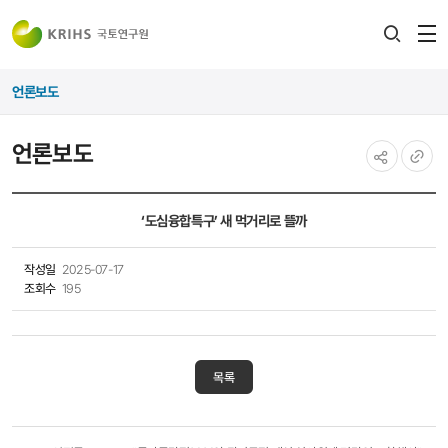
전
검색
열
레이어
언론보도
열기
언론보도
공유하기
URL
복사
‘도심융합특구’ 새 먹거리로 뜰까
작성일
2025-07-17
조회수
195
목록