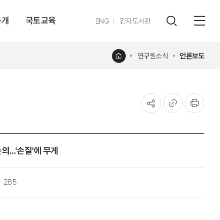
공개
국토교육
영문
ENG
전자도서관
전체
사이트
검색
열기
레이어
홈
연구원소식
언론보도
열기
공유하기
URL
인쇄
복사
논의…'손질'에 무게
285