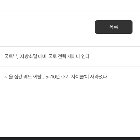
목록
국토부, '지방소멸 대비' 국토 전략 세미나 연다
서울 집값 궤도 이탈…5~10년 주기 ‘사이클’이 사라졌다