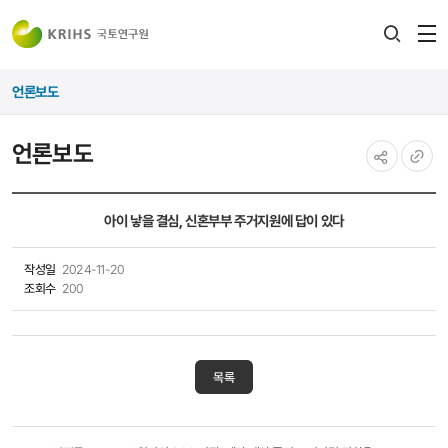
전
검색
열
레이어
언론보도
열기
언론보도
공유하기
URL
복사
아이 낳을 결심, 신혼부부 주거지원에 답이 있다
작성일
2024-11-20
조회수
200
목록