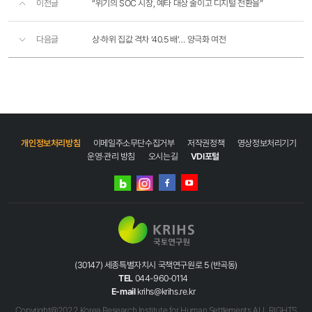
이전글
“위기의 SOC 시장, 예타 대상 줄이고 디지털 전환을”
다음글
상·하위 집값 격차 ‘40.5 배’… 양극화 여전
개인정보처리방침
이메일주소무단수집거부
저작권정책
영상정보처리기기
운영·관리 방침
오시는길
VDI포털
네이버
인스타그램
블로그
페이스북
유튜브
(30147) 세종특별자치시 국책연구원로 5 (반곡동)
TEL
044-960-0114
E-mail
krihs@krihs.re.kr
Copyright@2022 Korea Research Institute for Human Settlements ALL RIGHTS