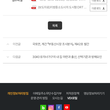
첨부파일
다운로드
(보도자료)지방중소도시의 도시형 DRT 도입방안(국토연구원).pdf
다운로드
목록
이전글
국토연, 계간 『부동산시장 조사분석』 제42호 발간
다음글
3040 유자녀가구의 내 집 마련과 출산, 선택기준과 방해요인
개인정보처리방침
이메일주소무단수집거부
저작권정책
영상정보처리기기
운영·관리 방침
오시는길
VDI포털
네이버
인스타그램