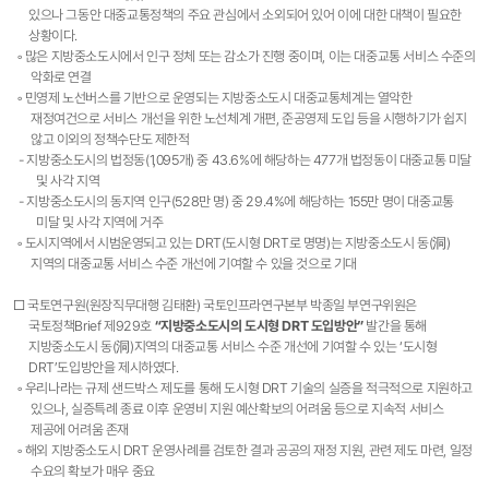
있으나 그동안 대중교통정책의 주요 관심에서 소외되어 있어 이에 대한 대책이 필요한
상황이다.
◦ 많은 지방중소도시에서 인구 정체 또는 감소가 진행 중이며, 이는 대중교통 서비스 수준의
악화로 연결
◦ 민영제 노선버스를 기반으로 운영되는 지방중소도시 대중교통체계는 열악한
재정여건으로 서비스 개선을 위한 노선체계 개편, 준공영제 도입 등을 시행하기가 쉽지
않고 이외의 정책수단도 제한적
- 지방중소도시의 법정동(1,095개) 중 43.6%에 해당하는 477개 법정동이 대중교통 미달
및 사각 지역
- 지방중소도시의 동지역 인구(528만 명) 중 29.4%에 해당하는 155만 명이 대중교통
미달 및 사각 지역에 거주
◦ 도시지역에서 시범운영되고 있는 DRT(도시형 DRT로 명명)는 지방중소도시 동(洞)
지역의 대중교통 서비스 수준 개선에 기여할 수 있을 것으로 기대
□ 국토연구원(원장직무대행 김태환) 국토인프라연구본부 박종일 부연구위원은
국토정책Brief 제929호
“지방중소도시의 도시형 DRT 도입방안”
발간을 통해
지방중소도시 동(洞)지역의 대중교통 서비스 수준 개선에 기여할 수 있는 ‘도시형
DRT’도입방안을 제시하였다.
◦ 우리나라는 규제 샌드박스 제도를 통해 도시형 DRT 기술의 실증을 적극적으로 지원하고
있으나, 실증특례 종료 이후 운영비 지원 예산확보의 어려움 등으로 지속적 서비스
제공에 어려움 존재
◦ 해외 지방중소도시 DRT 운영사례를 검토한 결과 공공의 재정 지원, 관련 제도 마련, 일정
수요의 확보가 매우 중요