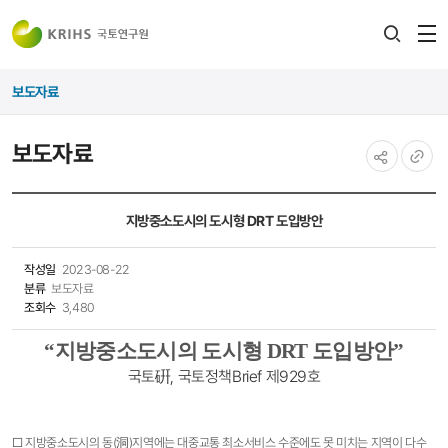
전
검색
열
레이어
보도자료
열기
보도자료
공유하기
URL
복사
지방중소도시의 도시형 DRT 도입방안
작성일
2023-08-22
분류
보도자료
조회수
3,480
“
지방중소도시의 도시형 DRT 도입방안
”
국토硏, 국토정책Brief 제929호
□ 지방중소도시의 동(洞)지역에는 대중교통 최소서비스 수준에도 못 미치는 지역이 다수