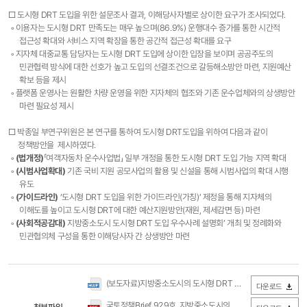
□ 도시형 DRT 도입을 위한 설문조사 결과, 이해당사자별로 상이한 요구가 조사되었다.
◦ 이용자는 도시형 DRT 만족도는 매우 높으며(86.9%) 운행대수 증가를 통한 시간적
접근성 확대와 서비스 지역 확장을 통한 공간적 접근성 확대를 요구
◦ 지자체 대중교통 담당자는 도시형 DRT 도입에 상이한 입장을 보이며 공공주도의
민관협력 방식에 대한 선호가 높고 도입의 선결조건으로 갈등해소방안 마련, 지원예산
확보 등을 제시
◦ 플랫폼 운영사는 원활한 차량 운영을 위한 지자체의 협조와 기존 운수업체와의 상생방안
마련 필요성 제시
□ 박종일 부연구위원은 본 연구를 통하여 도시형 DRT도입을 위하여 다음과 같이
정책방안을 제시하였다.
◦
(법개정)
「여객자동차 운수사업법」 일부 개정을 통한 도시형 DRT 도입 가능 지역 확대
◦
(시범사업확대)
기존 국비 지원 공모사업의 활용 및 신설을 통해 시범사업의 확대 시행
유도
◦
(가이드라인)
‘도시형 DRT 도입을 위한 가이드라인(가칭)’ 제정을 통해 지자체의
이해도를 높이고 도시형 DRT에 대한 예산지원방안(재원, 제세감면 등) 마련
◦
(사회적공감대)
지방중소도시 도시형 DRT 도입 우수사례 설명회’ 개최 및 정례화와
민관협의체 구성을 통한 이해당사자 간 상생방안 마련
(보도자료)지방중소도시의 도시형 DRT 도입방안(국토연구원).hwp
다운로드
국토정책Brief 929호_지방중소도시의 도시형 DRT 도입방안(국토연구원).pdf