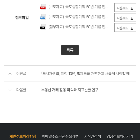
(보도자료) '국토종합계획 50년 기념 전시회' 개최(국토연구원).pdf
다운로드
(보도자료) '국토종합계획 50년 기념 전시회' 개최(국토연구원).hwp
첨부파일
다운로드
(첨부자료) '국토종합계획 50년 기념 전시회' 전경(국토연구원).zip
다운로드
목록
이전글
「도시재생법」 제정 10년, 법제도를 개편하고 새롭게 시작할 때
다음글
부동산 거래 활동 파악과 지표발굴 연구
개인정보처리방침
이메일주소무단수집거부
저작권정책
영상정보처리기기