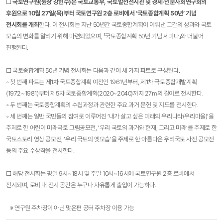
□
국토연구원(원장 강현수)은 국토교통부, 국토발전전시관 및 경제‧인문사회연구회의
후원으로 10월 27일(목)부터 국토연구원 2층 로비에서 ‘국토종합계획 50년’ 기념
전시회를 개최
한다. 이 전시회는 지난 50년간 국토종합계획이 이뤄낸 그간의 성과와 국토
모습의 변화를 알리기 위해 마련되었으며, 「국토종합계획 50년 기념 세미나」와 더불어
진행된다.
□ 국토종합계획 50년 기념 전시회는 다음과 같이 세 가지 파트로 구성된다.
◦ 첫 번째 파트는 제1차 국토종합계획 이전인 1961년부터, 제1차 국토종합개발계획
(1972~1981)부터 제5차 국토종합계획(2020~2040)까지 27m의 길이로 전시한다.
◦ 두 번째는 국토종합계획의 수립과정과 관련한 주요 과거 문헌 및 지도를 전시한다.
◦ 세 번째는 일반 국민들의 참여로 이루어진 ‘내가 살고 싶은 미래의 우리나라(우리마을)’을
주제로 한 어린이 미래국토 그림공모전, ‘우리 국토의 과거와 현재, 그리고 미래’를 주제로 한
국토스토리 영상 공모전, ‘우리 국토의 옛모습’을 주제로 한 아름다운 우리국토 사진 공모전
등의 주요 수상작을 전시한다.
□ 해당 전시회는 평일 9시~18시 및 주말 10시~16시에 국토연구원 2층 로비에서
전시되며, 로비 내 전시 공간은 누구나 자유롭게 출입이 가능하다.
※ 연구원 주차장이 아닌 맞은편 공터 주차장 이용 가능