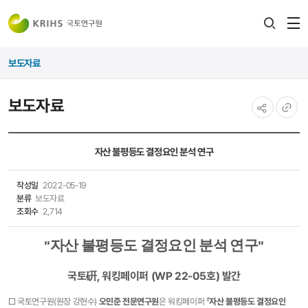
전
검색
열
레이어
보도자료
열기
보도자료
공유하기
URL
복사
자산 불평등도 결정요인 분석 연구​
작성일
2022-05-19
분류
보도자료
조회수
2,714
자산 불평등도 결정요인 분석 연구
"
"
국토硏, 워킹페이퍼 (WP 22-05호) 발간
□ 국토연구원(원장 강현수)
오민준 전문연구원
은 워킹페이퍼 『
자산 불평등도 결정요인