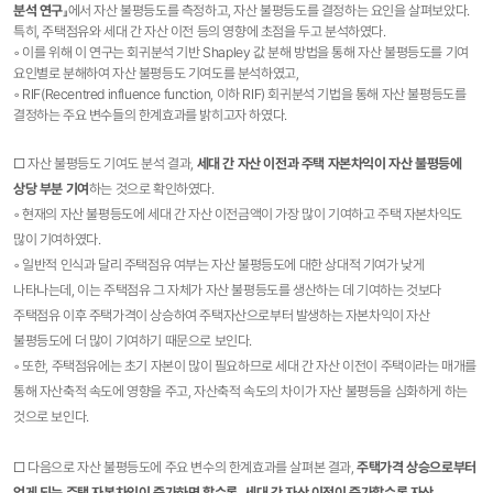
분석 연구
』에서 자산 불평등도를 측정하고, 자산 불평등도를 결정하는 요인을 살펴보았다.
특히, 주택점유와 세대 간 자산 이전 등의 영향에 초점을 두고 분석하였다.
◦ 이를 위해 이 연구는 회귀분석 기반 Shapley 값 분해 방법을 통해 자산 불평등도를 기여
요인별로 분해하여 자산 불평등도 기여도를 분석하였고,
◦ RIF(Recentred influence function, 이하 RIF) 회귀분석 기법을 통해 자산 불평등도를
결정하는 주요 변수들의 한계효과를 밝히고자 하였다.​
□ 자산 불평등도 기여도 분석 결과,
세대 간 자산 이전과 주택 자본차익이 자산 불평등에
상당 부분 기여
하는 것으로 확인하였다.
◦ 현재의 자산 불평등도에 세대 간 자산 이전금액이 가장 많이 기여하고 주택 자본차익도
많이 기여하였다.
◦ 일반적 인식과 달리 주택점유 여부는 자산 불평등도에 대한 상대적 기여가 낮게
나타나는데, 이는 주택점유 그 자체가 자산 불평등도를 생산하는 데 기여하는 것보다
주택점유 이후 주택가격이 상승하여 주택자산으로부터 발생하는 자본차익이 자산
불평등도에 더 많이 기여하기 때문으로 보인다.
◦ 또한, 주택점유에는 초기 자본이 많이 필요하므로 세대 간 자산 이전이 주택이라는 매개를
통해 자산축적 속도에 영향을 주고, 자산축적 속도의 차이가 자산 불평등을 심화하게 하는
것으로 보인다.​
□ 다음으로 자산 불평등도에 주요 변수의 한계효과를 살펴본 결과,
주택가격 상승으로부터
얻게 되는 주택 자본차익이 증가하면 할수록, 세대 간 자산 이전이 증가할수록 자산