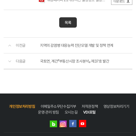
다운로드
목록
이전글
지역의 감염병 대응능력 진단모델 개발 및 정책 연계
다음글
국토연, 계간『부동산시장 조사분석』 제37호 발간
개인정보처리방침
이메일주소무단수집거부
저작권정책
영상정보처리기기
운영·관리 방침
오시는길
VDI포털
네이버
인스타그램
블로그
페이스북
유튜브