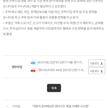
통해 주택시장 현황 파악 및 시장 변화 분석·예측을 위해 주요 항목에 대한 지속적인
모니터링과 지수(지표) 개발이 필요하다고 강조했다.
◦ 주택 매수·매도 여건, 주택담보대출 이용 여건, 주택구입 목적 등 주요 항목을
모니터링 하고 주택 탐색·거래 활동자 유형별 변화를 비교·분석
◦ 부동산 거래 소요기간, 신고가 거래지수, 자산별 수익-위험 인식 매트릭스, 급매물
지수, 투자심리지수 등을 개발하여 시장참여자의 행태와 시장 변화를 분석·예측하는
데 활용
(보도자료) 2021년 상반기 서울·경기 지역의 주택 탐색 및 거래 현황과 시장 인식(국토연구원).hwp
다운로드
첨부파일
국토이슈리포트 44호 2021년 상반기 서울·경기 지역의 주택 탐색 및 거래 현황과 시장 인식(국토연구원).pdf
다운로드
목록
이전글
"국유지 관리제도와 관리기구, 독일 사례와 시사점"