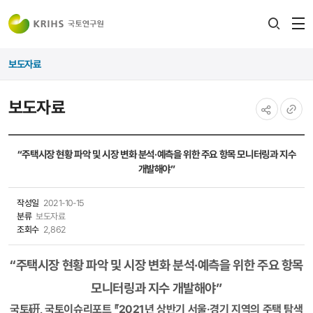
전
검색
열
레이어
보도자료
열기
보도자료
공유하기
URL
복사
“주택시장 현황 파악 및 시장 변화 분석·예측을 위한 주요 항목 모니터링과 지수
개발해야”
작성일
2021-10-15
분류
보도자료
조회수
2,862
“주택시장 현황 파악 및 시장 변화 분석·​예측을 위한 주요 항목
모니터링과 지수 개발해야”​
국토硏, 국토이슈리포트 『
2021년 상반기 서울·경기 지역의 주택 탐색