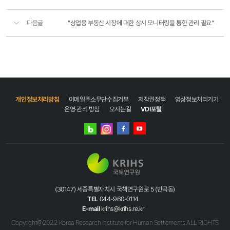
다음글
​​“상업용 부동산 시장에 대한 상시 모니터링을 통한 관리 필요”
개인정보처리방침
이메일주소무단수집거부
저작권정책
영상정보처리기기
운영·관리 방침
오시는길
VDI포털
네이버
인스타그램
블로그
페이스북
유튜브
(30147) 세종특별자치시 국책연구원로 5 (반곡동)
TEL
044-960-0114
E-mail
krihs@krihs.re.kr
Copyright@2022 Korea Research Institute for Human Settlements ALL RIGHTS