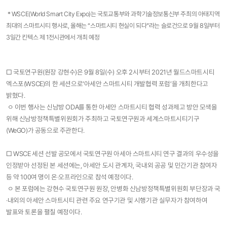
* WSCE(World Smart City Expo)는 국토교통부와 과학기술정보통신부 주최의 아태지역
최대의 스마트시티 행사로, 올해는 “스마트시티 현실이 되다”라는 슬로건으로 9월 8일부터
3일간 킨텍스 제 1전시관에서 개최 예정
□ 국토연구원(원장 강현수)은 9월 8일(수) 오후 2시부터 2021년 월드스마트시티
엑스포(WSCE)의 한 세션으로‘아세안 스마트시티 개발협력 포럼’을 개최한다고
밝혔다.
ㅇ 이번 행사는 신남방 ODA를 통한 아세안 스마트시티 협력 성과제고 방안 모색을
위해 신남방정책특별위원회가 주최하고 국토연구원과 세계스마트시티기구
(WeGO)
가 공동으로 주관한다.
□ WSCE 세션 선발 공모에서 국토연구원 아세아 스마트시티 연구 결과의 우수성을
인정받아 선정된 본 세션에는, 아세안 도시 관계자, 국내외 공공 및 민간기관 참여자
등 약 100여 명이 온·오프라인으로 참석 예정이다.
ㅇ 본 포럼에는 강현수 국토연구원 원장, 안병화 신남방정책특별위원회 부단장과 국
·내외의 아세안 스마트시티 관련 주요 연구기관 및 시행기관 실무자가 참여하여
발표와 토론을 펼칠 예정이다.