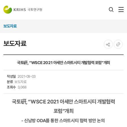
전
검색
열
레이어
보도자료
열기
보도자료
공유하기
URL
복사
​​국토硏, “WSCE 2021 아세안 스마트시티 개발협력 포럼”개최
작성일
2021-09-03
분류
보도자료
조회수
3,068
국토硏, “WSCE 2021 아세안 스마트시티 개발협력
포럼”개최
- 신남방 ODA를 통한 스마트시티 협력 방안 논의