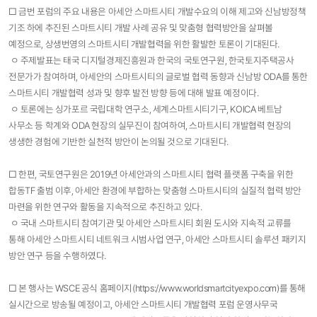
□ 금번 포럼의 주요 내용은 아세안 스마트시티 개발수요의 이해 제고와 신남방정책
기조 하에 추진된 스마트시티 개발 사례 공유 및 맞춤형 협력방안을 살펴볼
예정으로, 상생번영의 스마트시티 개발협력을 위한 활발한 토론이 기대된다.
ㅇ 주제발표는 태국 디지털경제진흥원과 한국의 국토연구원, 한국토지주택공사
전문가가 참여하며, 아세안의 스마트시티의 글로벌 협력 동향과 신남방 ODA를 통한
스마트시티 개발협력 성과 및 향후 발전 방향 등에 대해 발표 예정이다.
ㅇ 토론에는 싱가포르 국립대학 연구소, 세계스마트시티기구, KOICA 베트남
사무소 등 학계와 ODA 현장의 실무진이 참여하여, 스마트시티 개발협력 현장의
생생한 경험에 기반한 실천적 방안이 논의될 것으로 기대된다.
□ 한편, 국토연구원은 2019년 아세안과의 스마트시티 협력 플랫폼 구축을 위한
합동TF 출범 이후, 아세안 환경에 부합하는 맞춤형 스마트시티의 실질적 협력 방안
마련을 위한 연구와 활동을 지속적으로 추진하고 있다.
ㅇ 국내 스마트시티 참여기관 및 아세안 스마트시티 회원 도시와 지속적 교류를
통해 아세안 스마트시티 네트워크 시범사업 연구, 아세안 스마트시티 솔루션 패키지
방안 연구 등을 수행하였다.
□ 본 행사는 WSCE 공식 홈페이지(https://www.worldsmartcityexpo.com)를 통해
실시간으로 방송될 예정이고, 아세안 스마트시티 개발협력 포럼 운영사무국