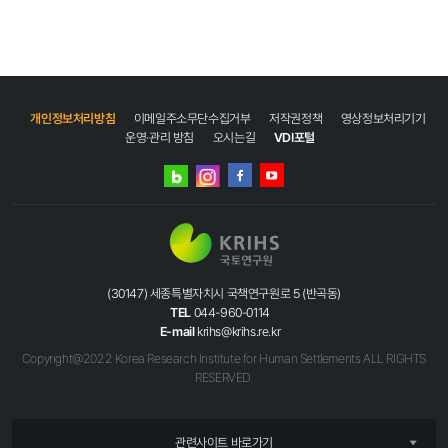
개인정보처리방침
이메일주소무단수집거부
저작권정책
영상정보처리기기
운영·관리 방침
오시는길
VDI포털
네이버
인스타그램
블로그
페이스북
유튜브
(30147) 세종특별자치시 국책연구원로 5 (반곡동)
TEL
044-960-0114
E-mail
krihs@krihs.re.kr
Copyright@2022 Korea Research Institute for Human Settlements ALL RIGHTS
RESERVED.
관련사이트 바로가기