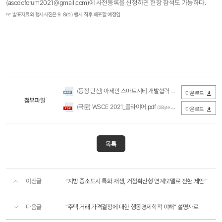
(ascdcforum2021@gmail.com)에 사전등록을 신청하면 현장 참석도 가능하다.
☞ 발표자료와 행사사진은 9. 8(수) 행사 직후 배포할 예정임
(동정 단신) 아세안 스마트시티 개발협력 포럼 개최(국토연구원).hwp
다운로드
첨부파일
(국문) WSCE 2021_플라이어.pdf
(0Byte / 다운로드 232회)
다운로드
목록
이전글
​​“지방 중소도시 특화 재생, 거점확산형 연계모델로 전환 제안”
다음글
"주택 거래 가격결정에 대한 행동경제학적 이해" 설명자료