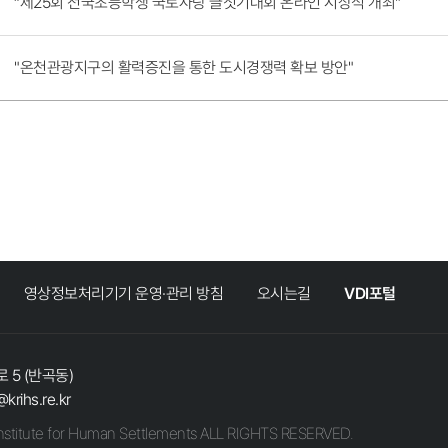
“제25회 전국초등학생 국토사랑 글짓기대회 온라인 시상식 개최​”​​​​
"온천관광지구의 활력증진을 통한 도시경쟁력 확보 방안"
영상정보처리기기 운영·관리 방침
오시는길
VDI포털
 5 (반곡동)
@krihs.re.kr
stitute for Human Settlements ALL RIGHTS RESERVED.