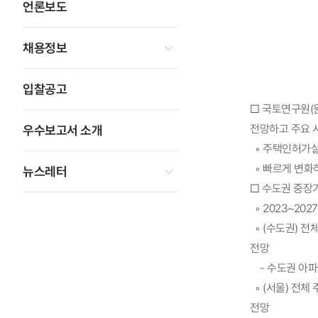
언론보도
채용정보
입찰공고
□ 국토연구원(
전망하고 주요 
우수보고서 소개
◦ 주택인허가실
◦ 빠르게 변화
뉴스레터
□ 수도권 중장기
◦ 2023~20
◦ (수도권) 전
전망
- 수도권 아파트:
◦ (서울) 전체
전망