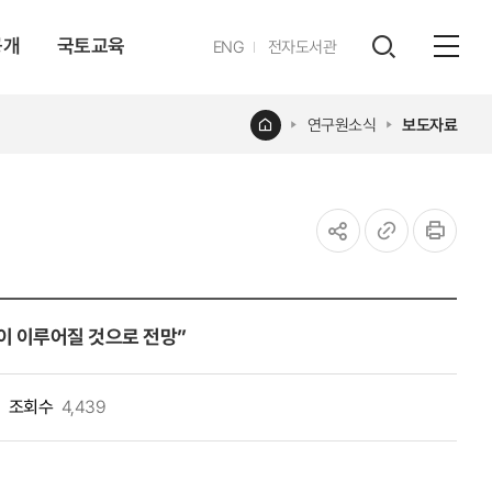
공개
국토교육
영문
ENG
전자도서관
전체
사이트
검색
열기
레이어
홈
연구원소식
보도자료
열기
공유하기
URL
인쇄
복사
이루어질 것으로 전망​”​​​
조회수
4,439