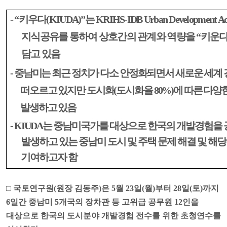
-
“
키우다
(KIUDA)”
는
KRIHS-IDB Urban Development A
지식공유를 통하여 상호간의 관계와 역량을
“
키운
담고 있음
-
중남미는 최근 정치가 다소 안정화되면서 새로운 세계
떠오르고 있지만 도시화
(
도시화율
80%)
에 따른 다양
발생하고 있음
- KIUDA
는 중남미국가를 대상으로 한국의 개발경험을 
발생하고 있는 중남미 도시 및 주택 문제 해결 및 
기여하고자 함
□
국토연구원
(
원장 김동주
)
은
5
월
23
일
(
월
)
부터
28
일
(
토
)
까지
6
일간 중남미
5
개국의
장차관 등 고위급 공무원
12
인을
대상
으로 한국의 도시분야 개발경험 전수를 위한 초청연수를