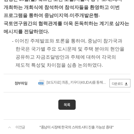
개최하는 개회식에 참석하여 참석자들을 환영하고 이번
프로그램을 통하여 중남미지역
-
미주개발은행
-
국토연구원간의 협력관계를 더욱 돈독히하는 계기로 삼자는
메시지를 전달하였다
.
-
이어진 주제발표와 토론을 통하여
,
중남미 참가국과
한국은 국가별 주요 도시문제 및 주택 분야의 현안을
공유하고 자금조달방안과 주체에 대하여 각국의
제도적 특성및 차이점을 심층 논의하였다
.
[보도자료] 최종_ 키우다(KIUDA)를 통해 한국-중남미 역량, 잠재력, 새로운 시장을 키운다.hwp
첨부파일
다운로드
목록
이전글
“중남미 시장에 한국의 스마트시티 진출 가능성 증대”