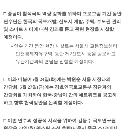
□
중남미 참석국의 역량 강화를 위하여 프로그램 기간 동안
연수단은 한국의 국토개발
,
신도시 개발
,
주택
,
수도권 관리
및 스마트 시티에 대한 강의를 듣고 관련 현장을 시찰할
예정이다
.
-
연수 기간 동안 현장 시찰로는 서울시 교통정보센터
,
인천경제자유구역
,
동탄 제
2
신도시 등을 방문하고
유관기관과의 면담을 진행할 예정이다
.
□
이와 더불어
5
월
24
일
(
화
)
에는 박원순 서울 시장과의
간담회
, 5
월
27
일
(
금
)
에는 강호인국토교통부 장관과의
간담회를 개최하여 한국
-
중남미 간의 네트워크를 공고히
하고 향후 협력방안을 논의할 예정이다
.
□
이번 연수의 성공적 시작을 위하여 김동주 국토연구원
원장은
23
일
(
월
)
웨스틴 조선 호텔
(
서울시 중구 소재
)
에서