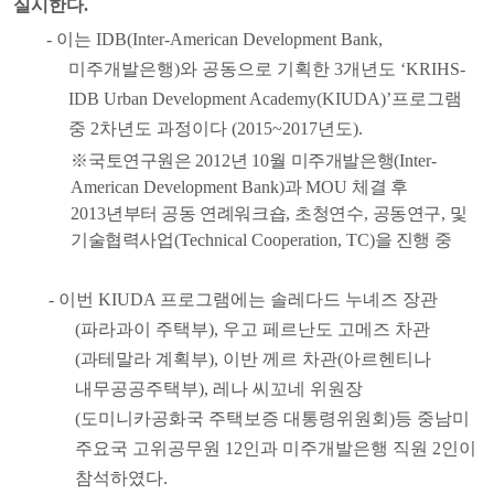
실시한다
.
-
이는
IDB(Inter-American Development Bank,
미주개발은행
)
와 공동으로 기획한
3
개년도
‘KRIHS-
IDB Urban Development Academy(KIUDA)’
프로그램
중
2
차년도 과정이다
(2015~2017
년도
).
※
국토연구원은
2012
년
10
월 미주개발은행
(Inter-
American Development Bank)
과
MOU
체결 후
2013
년부터 공동 연례워크숍
,
초청연수
,
공동연구
,
및
기술협력사업
(Technical Cooperation, TC)
을 진행 중
-
이번
KIUDA
프로그램에는 솔레다드 누녜즈 장관
(
파라과이 주택부
),
우고 페르난도 고메즈 차관
(
과테말라 계획부
),
이반 께르 차관
(
아르헨티나
내무공공주택부
),
레나 씨꼬네 위원장
(
도미니카공화국 주택보증 대통령위원회
)
등 중남미
주요국 고위공무원
12
인과 미주개발은행 직원
2
인이
참석하였다
.