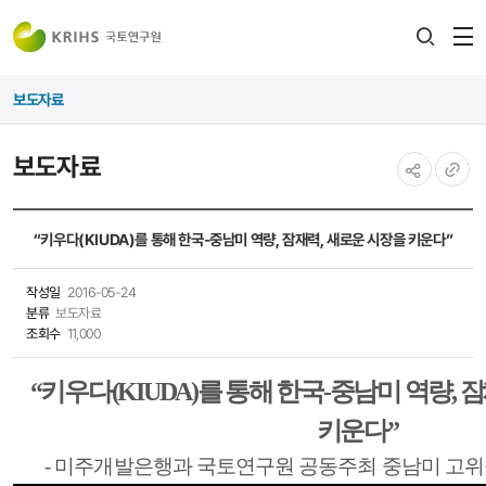
전
검색
열
레이어
보도자료
열기
보도자료
공유하기
URL
복사
“키우다(KIUDA)를 통해 한국-중남미 역량, 잠재력, 새로운 시장을 키운다”
작성일
2016-05-24
분류
보도자료
조회수
11,000
“
키우다
(KIUDA)
를 통해 한국
-
중남미 역량
,
잠
키운다
”
-
미주개발은행과 국토연구원 공동주최 중남미 고위