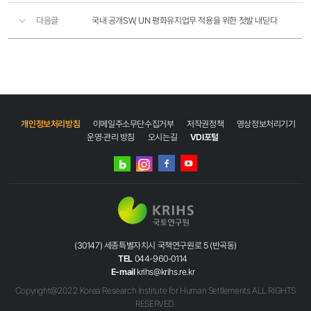
다음글
국내 공개SW, UN 평화유지업무 적용을 위한 첫발 내딛다
개인정보처리방침
이메일주소무단수집거부
저작권정책
영상정보처리기기
운영·관리 방침
오시는길
VDI포털
네이버
인스타그램
블로그
페이스북
유튜브
(30147) 세종특별자치시 국책연구원로 5 (반곡동)
TEL
044-960-0114
E-mail
krihs@krihs.re.kr
Copyright@2022 Korea Research Institute for Human Settlements ALL RIGHTS
RESERVED.