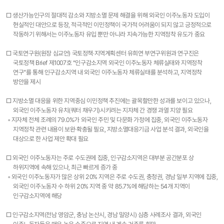
□ 생산가능인구의 절대적 감소와 지방소멸 문제 해결을 위해 외국인 이주노동자 도입이
현실적인 대안으로 등장, 적극적인 이민정책이 국가적 어려움이 되지 않고 긍정적으로
작동하기 위해서는 이주노동자 유입 뿐만 아니라 지속가능한 지역정착 유도가 중요
□ 국토연구원(원장 심교언) 국토정책·지역계획센터 유희연 부연구위원과 연구진은
국토정책 Brief 제1007호 “인구감소지역 외국인 이주노동자 체류실태와 지역정착
연구”를 통해 인구감소지역 내 외국인 이주노동자 체류실태를 분석하고, 지역정착
방안을 제시
□ 지방소멸 대응을 위한 지역중심 이민정책 추진에는 괄목할만한 성과를 보이고 있으나,
외국인 이주노동자 유치(쿼터 채우기)시키려는 지자체 간 경쟁 과열 지양 필요
◦ 지자체 전체 조례의 79.0%가 외국인 주민 및 다문화 가정에 집중, 외국인 이주노동자
지역정착 관련 내용이 보완·확충될 필요, 지방소멸대응기금 사업 분석 결과, 외국인을
대상으로 한 사업 제안 확대 필요
□ 외국인 이주노동자는 주로 수도권에 집중, 인구감소지역은 대부분 공간분포 상
하위지역에 속해 있으나, 최근 빠르게 증가 중
◦ 외국인 이주노동자가 많은 상위 20% 지역은 주로 수도권, 충청권, 경남 일부 지역에 집중,
외국인 이주노동자 수 하위 20% 지역 중 약 85.7%에 해당하는 54개 지역이
인구감소지역에 해당
□ 인구감소지역(전남 영암군, 충남 논산시, 경남 밀양시) 심층 사례조사 결과, 외국인