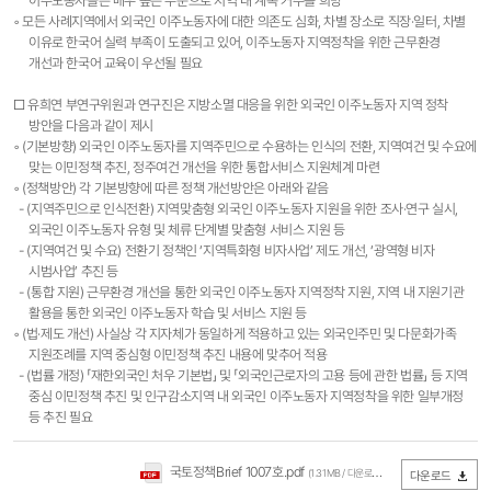
이주노동자들은 매우 높은 수준으로 지역 내 계속 거주를 희망
◦ 모든 사례지역에서 외국인 이주노동자에 대한 의존도 심화, 차별 장소로 직장·일터, 차별
이유로 한국어 실력 부족이 도출되고 있어, 이주노동자 지역정착을 위한 근무환경
개선과 한국어 교육이 우선될 필요
□ 유희연 부연구위원과 연구진은 지방소멸 대응을 위한 외국인 이주노동자 지역 정착
방안을 다음과 같이 제시
◦ (기본방향) 외국인 이주노동자를 지역주민으로 수용하는 인식의 전환, 지역여건 및 수요에
맞는 이민정책 추진, 정주여건 개선을 위한 통합서비스 지원체계 마련
◦ (정책방안) 각 기본방향에 따른 정책 개선방안은 아래와 같음
- (지역주민으로 인식전환) 지역맞춤형 외국인 이주노동자 지원을 위한 조사·연구 실시,
외국인 이주노동자 유형 및 체류 단계별 맞춤형 서비스 지원 등
- (지역여건 및 수요) 전환기 정책인 ‘지역특화형 비자사업’ 제도 개선, ‘광역형 비자
시범사업’ 추진 등
- (통합 지원) 근무환경 개선을 통한 외국인 이주노동자 지역정착 지원, 지역 내 지원기관
활용을 통한 외국인 이주노동자 학습 및 서비스 지원 등
◦ (법·제도 개선) 사실상 각 지자체가 동일하게 적용하고 있는 외국인주민 및 다문화가족
지원조례를 지역 중심형 이민정책 추진 내용에 맞추어 적용
- (법률 개정) 「재한외국인 처우 기본법」 및 「외국인근로자의 고용 등에 관한 법률」 등 지역
중심 이민정책 추진 및 인구감소지역 내 외국인 이주노동자 지역정착을 위한 일부개정
등 추진 필요
국토정책Brief 1007호.pdf
(1.31MB / 다운로드 2,640회)
다운로드