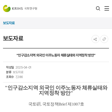
전
검색
열
레이어
보도자료
열기
보도자료
공유하기
URL
복사
“인구감소지역 외국인 이주노동자 체류실태와 지역정착 방안”
작성일
2025-04-01
분류
보도자료
조회수
7,286
"인구감소지역 외국인 이주노동자 체류실태와
지역정착 방안"
국토
硏
,
국토정책
Brief
제1007
호