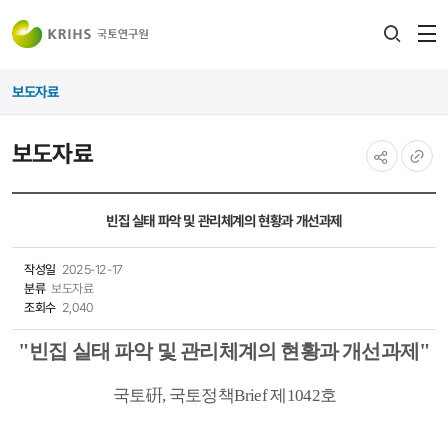
전
검색
열
레이어
보도자료
열기
보도자료
공유하기
URL
복사
빈집 실태 파악 및 관리체계의 현황과 개선과제
작성일
2025-12-17
분류
보도자료
조회수
2,040
"
"
빈집 실태 파악 및 관리체계의 현황과 개선과제
국토
硏
,
국토정책
Brief
제1042
호