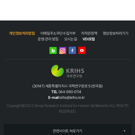
개인정보처리방침
이메일주소무단수집거부
저작권정책
영상정보처리기기
운영·관리 방침
오시는길
VDI포털
네이버
인스타그램
블로그
페이스북
유튜브
(30147) 세종특별자치시 국책연구원로 5 (반곡동)
TEL
044-960-0114
E-mail
krihs@krihs.re.kr
Copyright@2022 Korea Research Institute for Human Settlements ALL RIGHTS
RESERVED.
관련사이트 바로가기