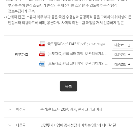
부과를 통해 빈집 소유자가 빈집의 현재 상태를 소명할 수 있도록 하는 상향식
정보수집체계 구축
◦ (단계적 접근) 소유자 의무 부과 등은 국민 수용성과 공공목적 등을 고려하여 위해성이 큰
빈집부터 적용하도록 하며, 공론화 및 사회적 의견수렴 과정을 거쳐 신중하게 접근
국토정책Brief 1042호.pdf
(1.25MB / 다운로드 2,760회)
다운로드
(보도자료)빈집 실태 파악 및 관리체계의 현황과 개선과제(국토연구원).pdf
첨부파일
다운로드
(보도자료)빈집 실태 파악 및 관리체계의 현황과 개선과제(국토연구원).hwp
다운로드
목록
이전글
주거실태조사 20년: 과거, 현재 그리고 미래
다음글
민간투자사업이 경제성장에 미치는 영향과 나아갈 길