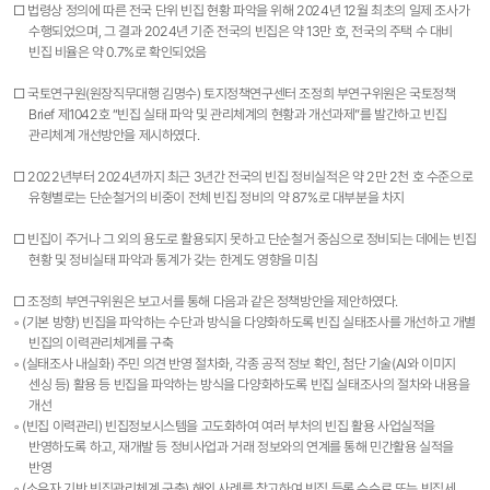
□ 법령상 정의에 따른 전국 단위 빈집 현황 파악을 위해 2024년 12월 최초의 일제 조사가
수행되었으며, 그 결과 2024년 기준 전국의 빈집은 약 13만 호, 전국의 주택 수 대비
빈집 비율은 약 0.7%로 확인되었음
□ 국토연구원(원장직무대행 김명수) 토지정책연구센터 조정희 부연구위원은 국토정책
Brief 제1042호 “빈집 실태 파악 및 관리체계의 현황과 개선과제”를 발간하고 빈집
관리체계 개선방안을 제시하였다.
□ 2022년부터 2024년까지 최근 3년간 전국의 빈집 정비실적은 약 2만 2천 호 수준으로
유형별로는 단순철거의 비중이 전체 빈집 정비의 약 87%로 대부분을 차지
□ 빈집이 주거나 그 외의 용도로 활용되지 못하고 단순철거 중심으로 정비되는 데에는 빈집
현황 및 정비실태 파악과 통계가 갖는 한계도 영향을 미침
□ 조정희 부연구위원은 보고서를 통해 다음과 같은 정책방안을 제안하였다.
◦ (기본 방향) 빈집을 파악하는 수단과 방식을 다양화하도록 빈집 실태조사를 개선하고 개별
빈집의 이력관리체계를 구축
◦ (실태조사 내실화) 주민 의견 반영 절차화, 각종 공적 정보 확인, 첨단 기술(AI와 이미지
센싱 등) 활용 등 빈집을 파악하는 방식을 다양화하도록 빈집 실태조사의 절차와 내용을
개선
◦ (빈집 이력관리) 빈집정보시스템을 고도화하여 여러 부처의 빈집 활용 사업실적을
반영하도록 하고, 재개발 등 정비사업과 거래 정보와의 연계를 통해 민간활용 실적을
반영
◦ (소유자 기반 빈집관리체계 구축) 해외 사례를 참고하여 빈집 등록 수수료 또는 빈집세