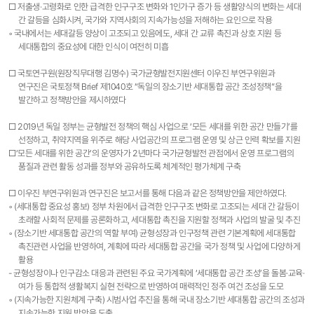
□ 저출생·고령화로 인한 급격한 인구구조 변화와 1인가구 증가 등 생활양식의 변화는 세대
간 갈등을 심화시켜, 국가와 지역사회의 지속가능성을 저해하는 요인으로 작용
◦ 국내에서는 세대갈등 양상이 고조되고 있음에도, 세대 간 교류 촉진과 상호 지원 등
세대통합의 중요성에 대한 인식이 여전히 미흡
□ 국토연구원(원장직무대행 김명수) 국가균형발전지원센터 이우진 부연구위원과
연구진은 국토정책 Brief 제1040호 “독일의 장소기반 세대통합 공간 조성정책”을
발간하고 정책방안을 제시하였다
□ 2019년 독일 정부는 균형발전 정책의 핵심 사업으로 ‘모든 세대를 위한 공간 만들기’를
선정하고, 취약지역을 위주로 해당 사업공간의 프로그램 운영 및 상근 인력 확보를 지원
□‘모든 세대를 위한 공간’의 운영자가 2년마다 국가균형발전 관점에서 운영 프로그램의
품질과 관련 활동 성과를 정부와 공유하도록 체계적인 평가체계 구축
□ 이우진 부연구위원과 연구진은 보고서를 통해 다음과 같은 정책방안을 제안하였다.
◦ (세대통합 중요성 홍보) 정부 차원에서 급격한 인구구조 변화로 고조되는 세대 간 갈등이
초래할 사회적 문제를 공론화하고, 세대통합 촉진을 지원할 정책과 사업의 발굴 및 추진
◦ (장소기반 세대통합 공간의 역할 부여) 균형성장과 인구정책 관련 기본계획에 세대통합
촉진관련 사업을 반영하여, 계획에 따라 세대통합 공간을 국가 정책 및 사업에 다양하게
활용
- 균형성장이나 인구감소 대응과 관련된 주요 국가계획에 ‘세대통합 공간 조성’을 돌봄·교육·
여가 등 통합적 생활복지 실현 전략으로 반영하여 매력적인 정주 여건 조성을 도모
◦ (지속가능한 지원체계 구축) 시범사업 추진을 통해 국내 장소기반 세대통합 공간의 조성과
지속가능한 지원 방안을 도출