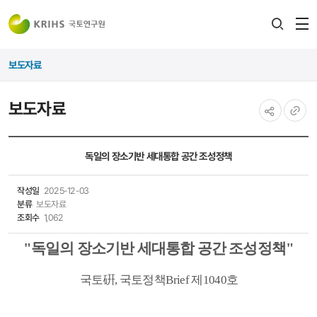
전
검색
열
레이어
보도자료
열기
보도자료
공유하기
URL
복사
독일의 장소기반 세대통합 공간 조성정책
작성일
2025-12-03
분류
보도자료
조회수
1,062
"독일의 장소기반 세대통합 공간 조성정책
"
국토
硏
,
국토정책
Brief
제1040
호