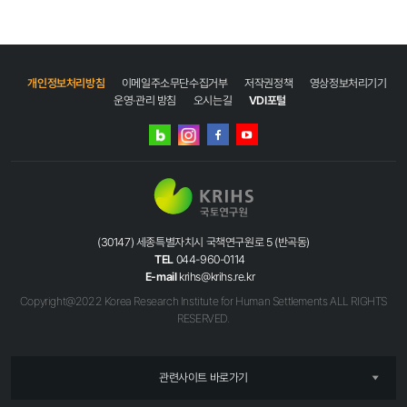
개인정보처리방침
이메일주소무단수집거부
저작권정책
영상정보처리기기
운영·관리 방침
오시는길
VDI포털
네이버
인스타그램
블로그
페이스북
유튜브
(30147) 세종특별자치시 국책연구원로 5 (반곡동)
TEL
044-960-0114
E-mail
krihs@krihs.re.kr
Copyright@2022 Korea Research Institute for Human Settlements ALL RIGHTS
RESERVED.
관련사이트 바로가기