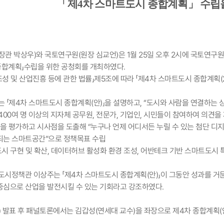
「
제
4
차 스마트도시 종합계획
」
수립
장관 박상우)와 국토연구원(원장 심교언)은 1월 25일 오후 2시에 국토연구
합계획」수립을 위한 공청회를 개최하였다.
조성 및 산업진흥 등에 관한 법률」제5조에 따라 「제4차 스마트도시 종합계획(20
는 「제4차 스마트도시 종합계획(안)」을 설명하고, “도시와 사람을 연결하는
400여 명 이상의 지자체 공무원, 전문가, 기업인, 시민들이 참여하여 의견을
을 평가하고 시사점을 도출해 “누구나 언제 어디서든 누릴 수 있는 첨단 디지털
되는 스마트공간”으로 정책목표 수립
도시 구현 및 확산, 데이터허브 활성화 환경 조성, 어반테크 기반 스마트도시 
도시정책관 이상주는 「제4차 스마트도시 종합계획(안)」이 그동안 성과를 거
중심으로 산업을 발전시킬 수 있는 기회라고 강조하였다.
) 발표 후 패널토론에서는 김갑성(연세대 교수)을 좌장으로 제4차 종합계획(