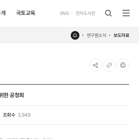
공개
국토교육
영문
ENG
전자도서관
전체
사이트
검색
열기
레이어
홈
연구원소식
보도자료
열기
공유하기
URL
인쇄
복사
 위한 공청회
조회수
3,949