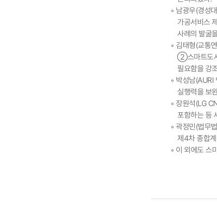
◦ 남광우(경성
가공서비스 제
사례의 발굴을
◦ 김태형(교통
②스마트도시 
필요함을 강조
◦ 박성남(AUR
실행력을 보완
◦ 장원석(LG
포함하는 등 
◦ 곽정민(법무
제4차 종합계
◦ 이 외에도 스