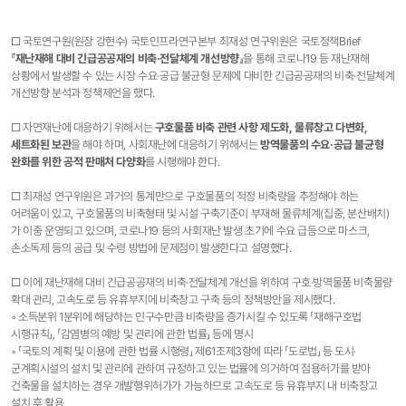
□ 국토연구원(원장 강현수) 국토인프라연구본부 최재성 연구위원은 국토정책Brief
『
재난재해 대비 긴급공공재의 비축·전달체계 개선방향
』을 통해 코로나19 등 재난재해
상황에서 발생할 수 있는 시장 수요·공급 불균형 문제에 대비한 긴급공공재의 비축·전달체계
개선방향 분석과 정책제언을 했다.
□ 자연재난에 대응하기 위해서는
구호물품 비축 관련 사항 제도화, 물류창고 다변화,
세트화된 보관
을 해야 하며, 사회재난에 대응하기 위해서는
방역물품의 수요·공급 불균형
완화를 위한 공적 판매처 다양화
를 시행해야 한다.
□ 최재성 연구위원은 과거의 통계만으로 구호물품의 적정 비축량을 추정해야 하는
어려움이 있고, 구호물품의 비축형태 및 시설 구축기준이 부재해 물류체계(집중, 분산배치)
가 이중 운영되고 있으며, 코로나19 등의 사회재난 발생 초기에 수요 급등으로 마스크,
손소독제 등의 공급 및 수령 방법에 문제점이 발생한다고 설명했다.
□ 이에 재난재해 대비 긴급공공재의 비축·전달체계 개선을 위하여 구호·방역물품 비축물량
확대 관리, 고속도로 등 유휴부지에 비축창고 구축 등의 정책방안을 제시했다.
◦ 소득분위 1분위에 해당하는 인구수만큼 비축량을 증가시킬 수 있도록 「재해구호법
시행규칙」, 「감염병의 예방 및 관리에 관한 법률」 등에 명시
◦ 「국토의 계획 및 이용에 관한 법률 시행령」 제61조제3항에 따라 「도로법」 등 도시·
군계획시설의 설치 및 관리에 관하여 규정하고 있는 법률에 의거하여 점용허가를 받아
건축물을 설치하는 경우 개발행위허가가 가능하므로 고속도로 등 유휴부지 내 비축창고
설치 후 활용