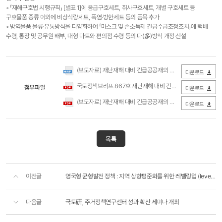
◦ 「재해구호법 시행규칙」 [별표 1]에 응급구호세트, 취사구호세트, 개별 구호세트 등
구호물품 종류 이외에 비상식량세트, 폭염·방한세트 등의 품목 추가
◦ 방역물품 물류·유통방식을 다양화하여 「마스크 및 손소독제 긴급수급조정조치」에 택배
수령, 통장 및 공무원 배부, 대형 마트와 편의점 수령 등의 다(多)방식 개정·신설
(보도자료) 재난재해 대비 긴급공공재의 비축전달체계 개선방향(국토연구원).hwp
다운로드
국토정책브리프 867호 재난재해 대비 긴급공공재의 비축전달체계 개선방향(국토연구원).pdf
첨부파일
다운로드
(보도자료) 재난재해 대비 긴급공공재의 비축전달체계 개선방향(국토연구원).pdf
다운로드
목록
이전글
영국형 균형발전 정책 : 지역 상향평준화를 위한 레벨링업 (levelling up) 정책의 주요 내용과 시사점
다음글
국토硏, 주거정책연구센터 성과 확산 세미나 개최