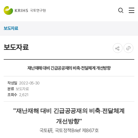
전
검색
열
레이어
보도자료
열기
보도자료
공유하기
URL
복사
재난재해 대비 긴급공공재의 비축·전달체계 개선방향
작성일
2022-05-30
분류
보도자료
조회수
2,621
"
재난재해 대비 긴급공공재의 비축·전달체계
개선방향
"
국토硏, 국토정책Brief 제867호