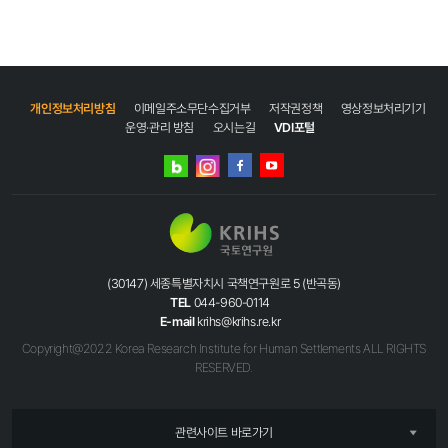
개인정보처리방침
이메일주소무단수집거부
저작권정책
영상정보처리기기
운영·관리 방침
오시는길
VDI포털
네이버
인스타그램
블로그
페이스북
유튜브
(30147) 세종특별자치시 국책연구원로 5 (반곡동)
TEL
044-960-0114
E-mail
krihs@krihs.re.kr
Copyright@2022 Korea Research Institute for Human Settlements ALL RIGHTS
RESERVED.
관련사이트 바로가기