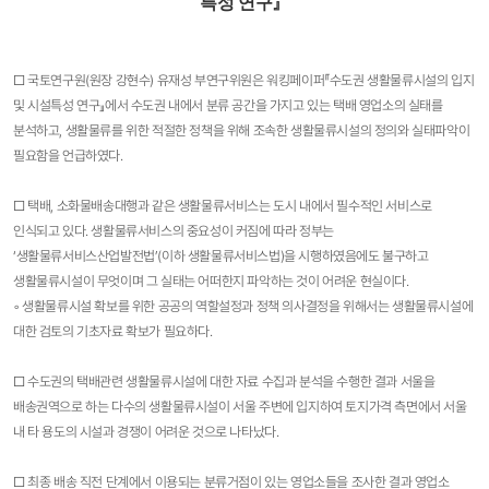
특성 연구
』​
□ 국토연구원(원장 강현수) 유재성 부연구위원은 워킹페이퍼『수도권 생활물류시설의 입지
및 시설특성 연구』에서 수도권 내에서 분류 공간을 가지고 있는 택배 영업소의 실태를
분석하고, 생활물류를 위한 적절한 정책을 위해 조속한 생활물류시설의 정의와 실태파악이
필요함을 언급하였다.
□ 택배, 소화물배송대행과 같은 생활물류서비스는 도시 내에서 필수적인 서비스로
인식되고 있다. 생활물류서비스의 중요성이 커짐에 따라 정부는
‘생활물류서비스산업발전법’(이하 생활물류서비스법)을 시행하였음에도 불구하고
생활물류시설이 무엇이며 그 실태는 어떠한지 파악하는 것이 어려운 현실이다.
◦ 생활물류시설 확보를 위한 공공의 역할설정과 정책 의사결정을 위해서는 생활물류시설에
대한 검토의 기초자료 확보가 필요하다.
□ 수도권의 택배관련 생활물류시설에 대한 자료 수집과 분석을 수행한 결과 서울을
배송권역으로 하는 다수의 생활물류시설이 서울 주변에 입지하여 토지가격 측면에서 서울
내 타 용도의 시설과 경쟁이 어려운 것으로 나타났다.
□ 최종 배송 직전 단계에서 이용되는 분류거점이 있는 영업소들을 조사한 결과 영업소