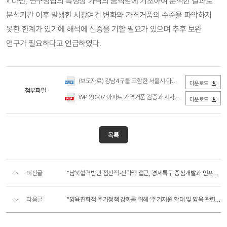
◦ 다만, 연구방법의 특성상 가격의 움직임에 기초하여 분석한 결과로
분석기간 이후 발생한 시장여건 변화와 가격거품의 수준을 파악하지
못한 한계가 있기에 해석에 신중을 기할 필요가 있으며 추후 보완
연구가 필요하다고 언급하였다.
(보도자료) 강남4구를 포함한 서울시 아파트 가격에 거품 가능성이 있는 것으로 나타남(국토연구원).hwp
다운로드
첨부파일
WP 20-07 아파트 가격거품 검증과 시사점(2012년~2020년 1월).pdf
다운로드
목록
이전글
“남북협력방안 점진적⋅전략적 접근, 경제특구 중심개발과 인프라, 주택공급 등 순차적 개발 필요"
다음글
“양육친화적 주거정책 강화를 위해 ‘주거지원 확대 및 양육 관련 시설과 서비스 개발 등’이 필요”