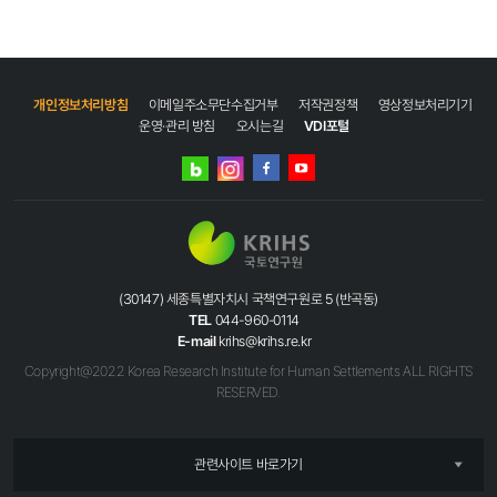
개인정보처리방침
이메일주소무단수집거부
저작권정책
영상정보처리기기
운영·관리 방침
오시는길
VDI포털
네이버
인스타그램
블로그
페이스북
유튜브
(30147) 세종특별자치시 국책연구원로 5 (반곡동)
TEL
044-960-0114
E-mail
krihs@krihs.re.kr
Copyright@2022 Korea Research Institute for Human Settlements ALL RIGHTS
RESERVED.
관련사이트 바로가기