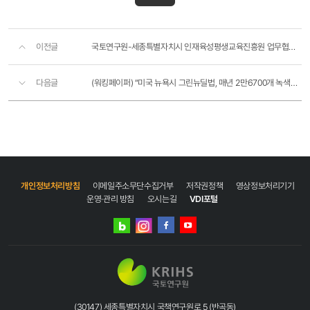
이전글
국토연구원-세종특별자치시 인재육성평생교육진흥원 업무협약 체결
다음글
(워킹페이퍼) “미국 뉴욕시 그린뉴딜법, 매년 2만6700개 녹색일자리 창출 기대”
개인정보처리방침
이메일주소무단수집거부
저작권정책
영상정보처리기기
운영·관리 방침
오시는길
VDI포털
네이버
인스타그램
블로그
페이스북
유튜브
(30147) 세종특별자치시 국책연구원로 5 (반곡동)