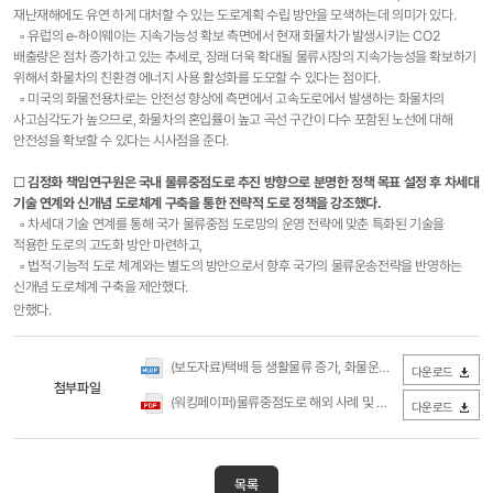
재난재해에도 유연 하게 대처할 수 있는 도로계획 수립 방안을 모색하는데 의미가 있다.
◦ 유럽의 e-하이웨이는 지속가능성 확보 측면에서 현재 화물차가 발생시키는 CO2
배출량은 점차 증가하고 있는 추세로, 장래 더욱 확대될 물류시장의 지속가능성을 확보하기
위해서 화물차의 친환경 에너지 사용 활성화를 도모할 수 있다는 점이다.
◦ 미국의 화물전용차로는 안전성 향상에 측면에서 고속도로에서 발생하는 화물차의
사고심각도가 높으므로, 화물차의 혼입률이 높고 곡선 구간이 다수 포함된 노선에 대해
안전성을 확보할 수 있다는 시사점을 준다.
□
김정화 책임연구원은 국내 물류중점도로 추진 방향으로 분명한 정책 목표 설정 후 차세대
기술 연계와 신개념 도로체계 구축을 통한 전략적 도로 정책을 강조했다.
◦ 차세대 기술 연계를 통해 국가 물류중점 도로망의 운영 전략에 맞춘 특화된 기술을
적용한 도로의 고도화 방안 마련하고,
◦ 법적·기능적 도로 체계와는 별도의 방안으로서 향후 국가의 물류운송전략을 반영하는
신개념 도로체계 구축을 제안했다. ​
안했다.
(보도자료)택배 등 생활물류 증가, 화물운송 효율화와 안정성 확보를 위해 ‘물류중점도로’ 도입 필요 (국토연구원).hwp
다운로드
첨부파일
(워킹페이퍼)물류중점도로 해외 사례 및 시사점.pdf
(0Byte / 다운
다운로드
목록