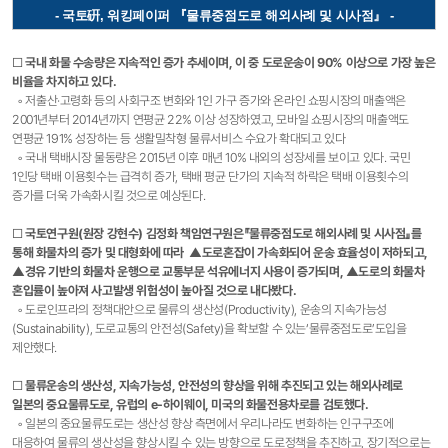
-
국토硏,
워킹페이퍼 『물류중점도로 해외사례 및 시사점』​
​
-
□
국내 화물 수송량은 지속적인 증가 추세이며, 이 중 도로운송이 90% 이상으로 가장 높은
비율을 차지하고 있다.
◦ 저출산·고령화 등의 사회구조 변화와 1인 가구 증가와 온라인 쇼핑시장의 매출액은
2001년부터 2014년까지 연평균 22% 이상 성장하였고, 모바일 쇼핑시장의 매출액도
연평균 191% 성장하는 등 생활밀착형 물류서비스 수요가 확대되고 있다
◦ 국내 택배시장 물동량은 2015년 이후 매년 10% 내외의 성장세를 보이고 있다. 국민
1인당 택배 이용횟수는 급격히 증가, 택배 평균 단가의 지속적 하락은 택배 이용횟수의
증가를 더욱 가속화시킬 것으로 예상된다.
□
국토연구원(원장 강현수) 김정화 책임연구원은『물류중점도로 해외사례 및 시사점』를
통해 화물차의 증가 및 대형화에 따라 ▲도로혼잡이 가속화되어 운송 효율성이 저하되고,
▲경유 기반의 화물차 운행으로 교통부문 석유에너지 사용이 증가되며, ▲도로의 화물차
혼입률이 높아져 사고발생 위험성이 높아질 것으로 내다봤다.
◦ 도로인프라의 정책대안으로 물류의 생산성(Productivity), 운송의 지속가능성
(Sustainability), 도로교통의 안전성(Safety)을 확보할 수 있는‘물류중점도로’도입을
제안했다.
□
물류운송의 생산성, 지속가능성, 안전성의 향상을 위해 추진되고 있는 해외사례로
일본의 중요물류도로, 유럽의 e-하이웨이, 미국의 화물전용차로를 검토했다.
◦ 일본의 중요물류도로는 생산성 향상 측면에서 우리나라도 변화하는 인구구조에
대응하여 물류의 생산성을 향상시킬 수 있는 방향으로 도로정책을 추진하고, 장기적으로는