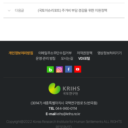
다음글
(국토이슈리포트) 주거비 부담 경감을 위한 지원정책
개인정보처리방침
이메일주소무단수집거부
저작권정책
영상정보처리기기
운영·관리 방침
오시는길
VDI포털
네이버
인스타그램
블로그
페이스북
유튜브
(30147) 세종특별자치시 국책연구원로 5 (반곡동)
TEL
044-960-0114
E-mail
krihs@krihs.re.kr
Copyright@2022 Korea Research Institute for Human Settlements ALL RIGHTS
RESERVED.