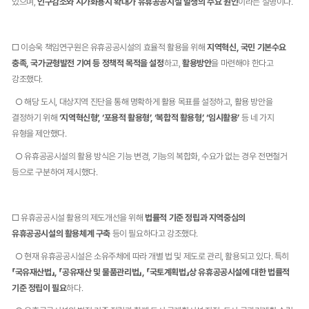
있으며,
인구감소와 시가화용지 확대가 유휴공공시설 발생의 주요 원인
이라는 설명이다.
□ 이승욱 책임연구원은 유휴공공시설의 효율적 활용을 위해
지역혁신, 국민 기본수요
충족, 국가균형발전 기여 등 정책적 목적을 설정
하고,
활용방안
을 마련해야 한다고
강조했다.
​○ ​해당 도시, 대상지역 진단을 통해 명확하게 활용 목표를 설정하고, 활용 방안을
결정하기 위해
‘지역혁신형’, ‘포용적 활용형’, ‘복합적 활용형’, ‘임시활용’
등 네 가지
유형을 제안했다.
​○ 유휴공공시설의 활용 방식은 기능 변경, 기능의 복합화, 수요가 없는 경우 전면철거
등으로 구분하여 제시했다.
□ 유휴공공시설 활용의 제도개선을 위해
법률적 기준 정립과 지역중심의
유휴공공시설의 활용체계 구축
등이 필요하다고 강조했다.
​○ ​현재 유휴공공시설은 소유주체에 따라 개별 법 및 제도로 관리, 활용되고 있다. 특히
「국유재산법」, 「공유재산 및 물품관리법」, 「국토계획법」상 유휴공공시설에 대한 법률적
기준 정립이 필요
하다.