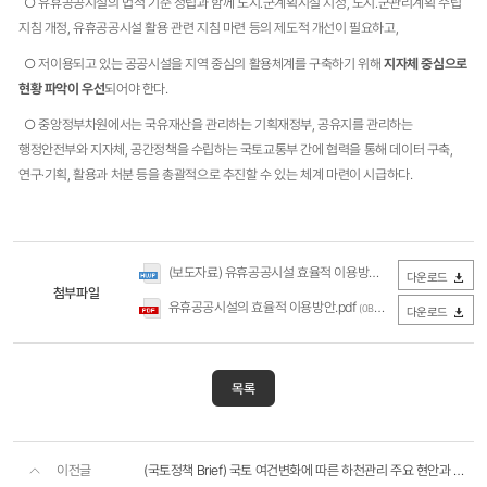
​○ 유휴공공시설의 법적 기준 정립과 함께 도시․군계획시설 지정, 도시․군관리계획 수립
지침 개정, 유휴공공시설 활용 관련 지침 마련 등의 제도적 개선이 필요하고,
​○ ​저이용되고 있는 공공시설을 지역 중심의 활용체계를 구축하기 위해
지자체 중심으로
현황 파악이 우선
되어야 한다.
​○ 중앙정부차원에서는 국유재산을 관리하는 기획재정부, 공유지를 관리하는
행정안전부와 지자체, 공간정책을 수립하는 국토교통부 간에 협력을 통해 데이터 구축,
연구‧기획, 활용과 처분 등을 총괄적으로 추진할 수 있는 체계 마련이 시급하다.
(보도자료) 유휴공공시설 효율적 이용방안(국토정책브리프).hwp
다운로드
첨부파일
유휴공공시설의 효율적 이용방안.pdf
(0Byte / 다운로드 720회)
다운로드
목록
이전글
(국토정책 Brief) 국토 여건변화에 따른 하천관리 주요 현안과 정책과제