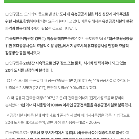
□ 인구감소, 도시쇠퇴 등으로 발생한
도시 내 유휴공공시설
을
혁신 성장과 지역주민을
위한 시설로 활용해야 한다
는 요구가 늘어나고 있다. 이를 위해서는
유휴공공시설의 현황
파악과 활용 대책 수립이 필요
한 것으로 나타났다.
□
국토연구원(원장 강현수) 이승욱 책임연구원
은 주간 국토정책Brief
『혁신‧포용성장을
위한 유휴공공시설의 효율적 이용 방안』에서 지방도시의 유휴공공시설 현황과 효율적
활용방안 등을 제시
했다.
□ 연구팀은
20년간 지속적으로 인구 감소 또는 둔화, 시가화 면적이 확대 되고 있는
20개 도시를 선정하여 분석
했다.
​○ ​대상 도시의 국·공유지 내 공공건축물은 1만 2,563개 중, 유휴공공시설로 추정되는
건축물은 2,885개(23.0%), 연면적 3.6㎢(19.0%)라고 밝혔다.
​○ ​국·공유지 건축물 대장(2017년 기준)과 건축물 에너지(전기)사용료를 매칭하여
분석했다.
1년 에너지 사용량이 100kw 이하인 공공건축물을 유휴공공시설로 분류
했다.
​※ 공공시설 저이용 실태 파악 자료가 존재하지 않아 에너지사용량을 적용, 시범적으로
20개 도시를 대상으로 분석, 일반 가정 월 사용량은 150～200kw
□ 공간적으로는
구도심 및 구시가지에서 유휴(의심)공공시설이 집중적으로 발생
하고