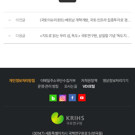
이전글
(국토이슈리포트) 베트남 개혁개방, 국토‧인프라 집중투자로 경제성장 견인
다음글
<지도로 읽는 우리 섬, 독도> 국토연구원, 삼일절 기념 ‘독도지도 특별전’ 개최
개인정보처리방침
이메일주소무단수집거부
저작권정책
영상정보처리기기
운영·관리 방침
오시는길
VDI포털
네이버
인스타그램
블로그
페이스북
유튜브
(30147) 세종특별자치시 국책연구원로 5 (반곡동)