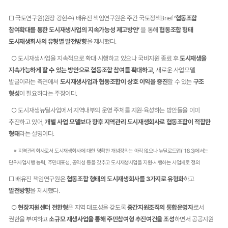
□ 국토연구원(원장 강현수) 배유진 책임연구원은 주간 국토정책Brief
‘협동조합
참여확대를 통한 도시재생사업의 지속가능성 제고방안’
을 통해
협동조합 형태
도시재생회사의 유형별 발전방향
을 제시했다.
○ 도시재생사업을 지속적으로 확대·시행하고 있으나 국비지원 종료 후
도시재생을
지속가능하게 할 수 있는 방안으로 협동조합 참여를 확대하고,
새로운 사업모델
발굴이라는 측면에서
도시재생사업과 협동조합이 상호 이익을 증진
할 수 있는
구조
형성
이 필요하다는 주장이다.
○ 도시재생뉴딜사업에서 지역내부의 운영 주체를 지원·육성하는 방안들을 이미
추진하고 있어,
개별 사업 모델보다 향후 지역관리 도시재생회사로 협동조합이 적합한
형태
라는 설명이다.
※ 지역관리회사로서 도시재생회사에 대한 명확한 개념정의는 아직 없으나 뉴딜로드맵(`18.3)에서는
단위사업시행 능력, 주민대표성, 공익성 등을 갖추고 도시재생사업을 지원·시행하는 사업체로 정의
□ 배유진 책임연구원은
협동조합 형태의 도시재생회사를 3가지로 유형화
하고
발전방향
을 제시했다.
○
현장지원센터 전환형
은 지역 대표성을 갖도록
중간지원조직의 통합운영자
로서
권한을 부여하고
소규모 재생사업을 통해 주민참여형 추진여건을 조성
하면서 공공지원