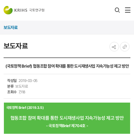
전
검색
열
레이어
보도자료
열기
보도자료
공유하기
URL
복사
(국토정책 Brief) 협동조합 참여 확대를 통한 도시재생사업 지속가능성 제고 방안
작성일
2019-03-05
분류
보도자료
조회수
7,118
국토정책 Brief (2019.3.5)
협동조합 참여 확대를 통한 도시재생사업 지속가능성 제고 방안
- 국토정책Brief 제704호 -