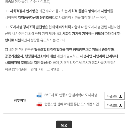
비중을 점차 줄여나가는 방식으로,
○
사회적경제 연계형
은 최근 수요가 증가하는
사회적 돌봄의 영역
에서
사업화
를
시작하여
지역공공자산의 운영조직
으로 사업영역 범위를 확장해나가는 방식,
○
도시재생 경제조직 발전형
은 현재
예비사회적 기업
에 대한 도시재생 관련 지원사업
선정 시 가점부여 외에 해당 지역 재생사업,
사회적 가치에 기여
하는
정도에 따라 다양한
형태로 지원
하면서 성장을 유도하자는 것이다.
□ 배유진 책임연구원
협동조합의 참여확대를 위한 정책방안
으로
취득세 중복부과,
공공기관출자, 행정절차간소화에 대한
개선이 필요하고,
재생사업 시행계획 단계부터
사회적경제 조직
들을
지원·육성
해야하며, 지역관리자로서 도시재생회사를 지원하기
위한 법적기준을 마련해야 한다고 제안했다.
(보도자료) 협동조합 참여확대 도시재생사업 지속가능성 제고_190305.hwp
다운로드
첨부파일
협동조합 참여 확대를 통한 도시재생사업의 지속가능성 제고 방안.pdf
다운로드
목록