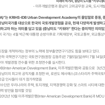
미래의 먹거리, 중남미 도시를 “키우다(KI
- 미주개발은행과 중남미 고위공무원 교육, 도시개
A)”는 KRIHS-IDB Urban Development Academy의 줄임말로
중남미국가를 대상으로 한국의 국토개발경험을 공유, 현재 다양하게 발생하고 
하고자 하는 의미를 담고 있음 (중남미도 “키워야” 한다는 중의적인 의미임
미 국가는 4월 박근혜 대통령 순방이후로 기획재정부, 국토교통부, 외교통
시장을 개척하려는 정부의 노력에 정부출연연구기관도 힘을 보태고 있다.
하 국책연구기관인 국토연구원(원장 김동주)은 7월5일(일)부터 7월 14일(
야 개발경험 전수를 위한 초청연수를 실시한다.
DB(Inter-American Development Bank, 미주개발은행)와 공동으
 중남미의 최고위 공직자를 초청한 바, 로센도 메사예스(코스타리카 주택국토부
장급 인사들이 대거 참가하였음
연수단은 우리나라의 주택, 토지개발, 지역경쟁력 강화 및 스마트 시티에 대한
력 방안을 협의할 것임
12년 10월 미주개발은행(Inter-American Development Bank)과