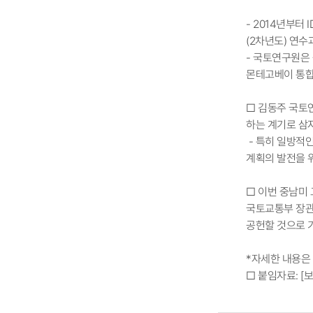
- 2014년부터 
(2차년도) 연수
- 국토연구원은
몬테고베이 통합
□ 김동주 국토
하는 계기로 삼
- 특히 일방적
계획의 발전을 
□ 이번 중남미 
국토교통부 장관
공헌할 것으로 
*자세한 내용은
□ 붙임자료: [