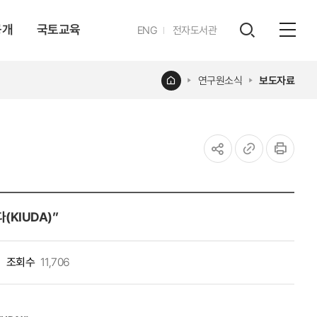
공개
국토교육
영문
ENG
전자도서관
전체
사이트
검색
열기
레이어
홈
연구원소식
보도자료
열기
공유하기
URL
인쇄
복사
(KIUDA)”
조회수
11,706