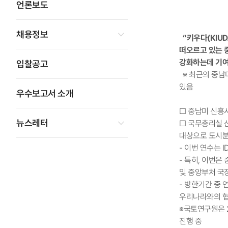
언론보도
채용정보
“키우다(KIUD
떠오르고 있는 
강화하는데 기여
입찰공고
※ 최근의 중남
있음
우수보고서 소개
□ 중남미 신흥
뉴스레터
□ 국무총리실 산
대상으로 도시분
- 이번 연수는 I
- 특히, 이번은
및 중앙부처 국
- 방한기간 중 
우리나라와의 협
※국토연구원은 20
진행 중