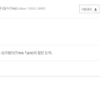
수)실시.hwp
(0Byte / 다운로드 288회)
다운로드
크(Think Tank)의 힘찬 도약..