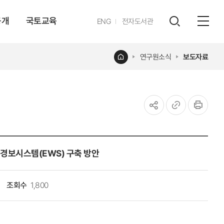
공개
국토교육
영문
ENG
전자도서관
전체
사이트
검색
열기
레이어
홈
연구원소식
보도자료
열기
공유하기
URL
인쇄
복사
경보시스템(EWS) 구축 방안
조회수
1,800