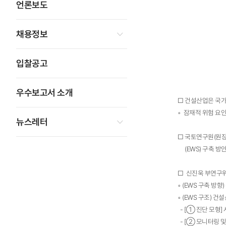
언론보도
채용정보
입찰공고
우수보고서 소개
□ 건설산업은 국가 경
◦ 잠재적 위험 요
뉴스레터
□ 국토연구원(원장
(EWS) 구축 
□ 신진욱 부연구위
◦ (EWS 구축 방
◦ (EWS 구조)
- [① 진단 모형
- [② 모니터링 및