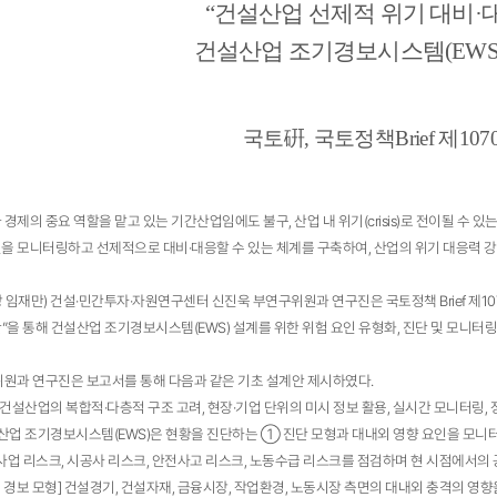
“
건설산업 선제적 위기 대비
·
건설산업 조기경보시스템
(EW
국토
硏
,
국토정책
Brief
제
107
제의 중요 역할을 맡고 있는 기간산업임에도 불구, 산업 내 위기(crisis)로 전이될 수 있는 잠재적 위
인을 모니터링하고 선제적으로 대비·대응할 수 있는 체계를 구축하여, 산업의 위기 대응력 
 임재만) 건설·민간투자·자원연구센터 신진욱 부연구위원과 연구진은 국토정책 Brief 제1
방안”을 통해 건설산업 조기경보시스템(EWS) 설계를 위한 위험 요인 유형화, 진단 및 모니
원과 연구진은 보고서를 통해 다음과 같은 기초 설계안 제시하였다.
향) 건설산업의 복합적·다층적 구조 고려, 현장·기업 단위의 미시 정보 활용, 실시간 모니터링
 건설산업 조기경보시스템(EWS)은 현황을 진단하는 ① 진단 모형과 대내외 영향 요인을 모
] 사업 리스크, 시공사 리스크, 안전사고 리스크, 노동수급 리스크를 점검하며 현 시점에서
 경보 모형] 건설경기, 건설자재, 금융시장, 작업환경, 노동시장 측면의 대내외 충격의 영향을