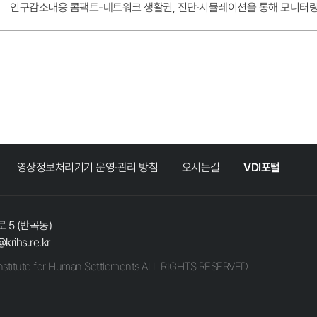
인구감소대응 콤팩트-네트워크 생활권, 진단·시뮬레이션을 통해 모니터링
영상정보처리기기 운영·관리 방침
오시는길
VDI포털
 5 (반곡동)
@krihs.re.kr
stitute for Human Settlements ALL RIGHTS RESERVED.