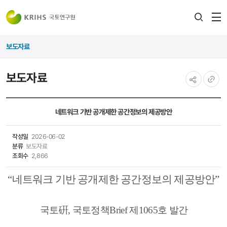
전
검색
열
레이어
보도자료
열기
보도자료
공유하기
URL
복사
네트워크 기반 공개제한 공간정보의 제공방안
작성일
2026-06-02
분류
보도자료
조회수
2,866
“
네트워크 기반 공개제한 공간정보의 제공방안
”
국토
硏
,
국토정책
Brief
제
1065호
발간