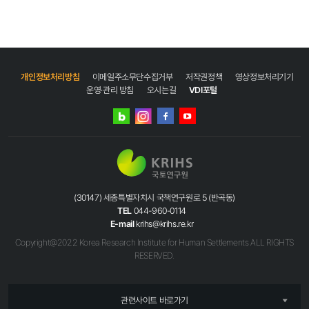
개인정보처리방침
이메일주소무단수집거부
저작권정책
영상정보처리기기
운영·관리 방침
오시는길
VDI포털
네이버
인스타그램
블로그
페이스북
유튜브
(30147) 세종특별자치시 국책연구원로 5 (반곡동)
TEL
044-960-0114
E-mail
krihs@krihs.re.kr
Copyright@2022 Korea Research Institute for Human Settlements ALL RIGHTS
RESERVED.
관련사이트 바로가기