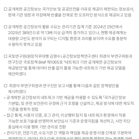
□ 공개제한 공간정보는 국가안보 및 공공안전을 이유로 제공이 제한되는 정보로서,
현재 기관 방문과 저장매체 반출을 전제로 한 오프라인 방식으로 제공되고 있음
□ 공개제한 공간정보의 활용 수요는 관리기관 집계 기준 2024년 29건에서
2025년 389건으로 약 13배 이상 급격히 증가하고 있으나, 현행 제공체계는
대용량·고빈도 분석이 요구되는 디지털 환경과 괴리를 보이며 수요를 충분히
수용하지 못하고 있음
□ 국토연구원(원장직무대행 김명수) 공간정보정책연구센터 최경아 부연구위원과
연구진은 국토정책 Brief 제1065호 “네트워크 기반 공개제한 공간정보의
제공방안”을 통해 데이터 반출 없이 활용 가능한 네트워크 기반 제공 모델을
제안하였다.
□ 최경아 부연구위원과 연구진은 보고서를 통해 다음과 같은 정책방안을
제시하였다.
◦ 공개제한 공간정보의 네트워크 기반 제공을 허용할 수 있도록 「국가공간정보
기본법」 및 관련 보안관리 규정에 근거 조항을 신설하고, 제공 방식에 대한 제도적
기준을 명확히 정립
◦ 접근 통제, 사용자 인증, 로그 관리, 이상행위 탐지 등 네트워크 환경에서 적용
가능한 보호기술을 반영하여 보안심사 기준과 운영지침을 개선하고, 사전 차단
중심에서 이용 행위 기반 관리로 전환
◦ 관리기관, 전문기관, 수요기관 간 역할과 책임을 제공·운영·이용 단계로 구분하여
재정립하고, 데이터 접근·이용 과정에서의 책임 범위를 명확히 하는 체계를 마련