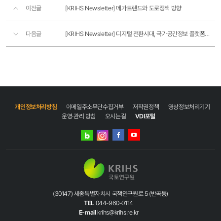
이전글
[KRIHS Newsletter] 메가트렌드와 도로정책 방향
다음글
[KRIHS Newsletter] 디지털 전환시대, 국가공간정보 플랫폼의 새로운 도약
개인정보처리방침
이메일주소무단수집거부
저작권정책
영상정보처리기기
운영·관리 방침
오시는길
VDI포털
네이버
인스타그램
블로그
페이스북
유튜브
(30147) 세종특별자치시 국책연구원로 5 (반곡동)
TEL
044-960-0114
E-mail
krihs@krihs.re.kr