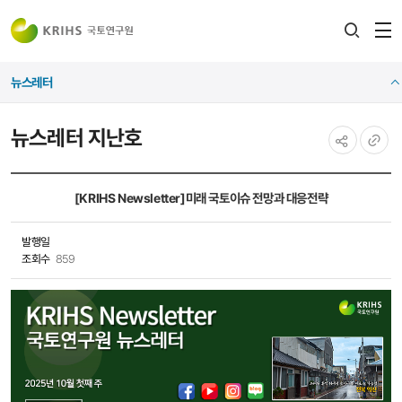
전
검색
열
레이어
뉴스레터
열기
뉴스레터 지난호
공유하기
URL
복사
[KRIHS Newsletter]미래 국토이슈 전망과 대응전략
발행일
조회수
859