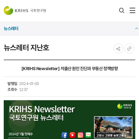
전
검색
열
레이어
뉴스레터
열기
뉴스레터 지난호
공유하기
URL
복사
[KRIHS Newsletter] 저출산 원인 진단과 부동산 정책방향
발행일
2024-01-03
조회수
1,237