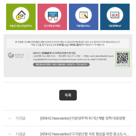
KRIHS
국토연구원
KRIHS
목록
Newsletter
국토연구원
이전글
[KRIHS Newsletter] 미분양주택 위기단계별 정책 대응방향
뉴스레터
2024년
1월
다음글
[KRIHS Newsletter] 다극분산형 국토 형성을 위한 중소도시권 설정방안과 정책과제