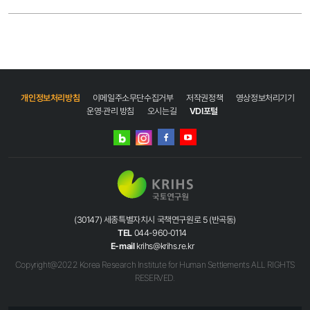
첫째주
지난호보기
▶
국토연구원
페이스북
국토연구원
유튜브
국토연구원
개인정보처리방침
이메일주소무단수집거부
저작권정책
영상정보처리기기
인스타그램
운영·관리 방침
오시는길
VDI포털
국토연구원
네이버
인스타그램
블로그
‘고양시
블로그
페이스북
유튜브
고양동
높빛고을길’
유튜브
채널
[국토
(30147) 세종특별자치시 국책연구원로 5 (반곡동)
TV]
TEL
044-960-0114
영상
E-mail
krihs@krihs.re.kr
클릭!
Copyright@2022 Korea Research Institute for Human Settlements ALL RIGHTS
국토정책
RESERVED.
Brief
저출산