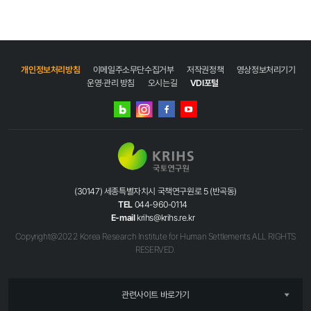
개인정보처리방침
이메일주소무단수집거부
저작권정책
영상정보처리기기
운영·관리 방침
오시는길
VDI포털
네이버
인스타그램
블로그
페이스북
유튜브
(30147) 세종특별자치시 국책연구원로 5 (반곡동)
TEL
044-960-0114
E-mail
krihs@krihs.re.kr
Copyright@2022 Korea Research Institute for Human Settlements ALL RIGHTS
RESERVED.
관련사이트 바로가기