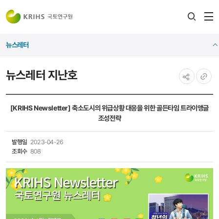
전
검색
열
레이어
뉴스레터
열기
뉴스레터 지난호
공유하기
URL
복사
[KRIHS Newsletter] 축소도시의 위급상황 대응을 위한 골든타임 트라이앵글
조성전략
발행일
2023-04-26
조회수
808