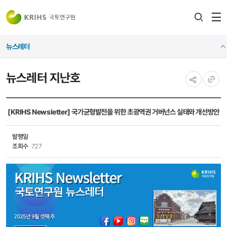
전
검색
열
레이어
뉴스레터
열기
뉴스레터 지난호
공유하기
URL
복사
[KRIHS Newsletter] 국가균형발전을 위한 초광역권 거버넌스 실태와 개선방안
발행일
조회수
727