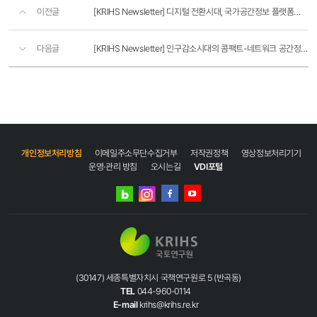
이전글
[KRIHS Newsletter] 디지털 전환시대, 국가공간정보 플랫폼의 새로운 도약
다음글
[KRIHS Newsletter] 인구감소시대의 콤팩트-네트워크 공간정책 시뮬레이션 모형 개발과 활용방안
개인정보처리방침
이메일주소무단수집거부
저작권정책
영상정보처리기기
운영·관리 방침
오시는길
VDI포털
네이버
인스타그램
블로그
페이스북
유튜브
(30147) 세종특별자치시 국책연구원로 5 (반곡동)
TEL
044-960-0114
E-mail
krihs@krihs.re.kr