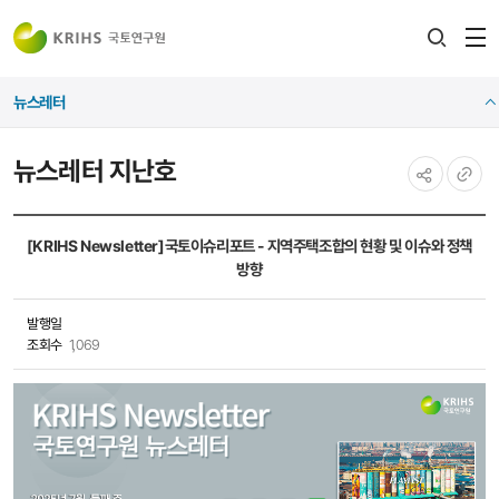
전
검색
열
레이어
뉴스레터
열기
뉴스레터 지난호
공유하기
URL
복사
[KRIHS Newsletter]국토이슈리포트 - 지역주택조합의 현황 및 이슈와 정책
방향
발행일
조회수
1,069