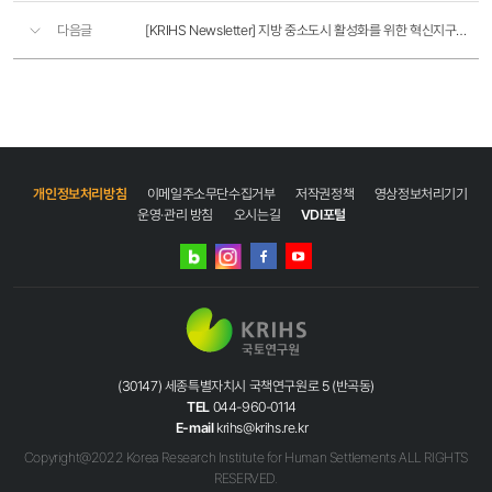
다음글
[KRIHS Newsletter] 지방 중소도시 활성화를 위한 혁신지구제도 확대·개편 방안
개인정보처리방침
이메일주소무단수집거부
저작권정책
영상정보처리기기
운영·관리 방침
오시는길
VDI포털
네이버
인스타그램
블로그
페이스북
유튜브
(30147) 세종특별자치시 국책연구원로 5 (반곡동)
TEL
044-960-0114
E-mail
krihs@krihs.re.kr
Copyright@2022 Korea Research Institute for Human Settlements ALL RIGHTS
RESERVED.