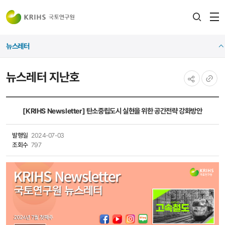
전
검색
열
레이어
뉴스레터
열기
뉴스레터 지난호
공유하기
URL
복사
[KRIHS Newsletter] 탄소중립도시 실현을 위한 공간전략 강화방안
발행일
2024-07-03
조회수
797