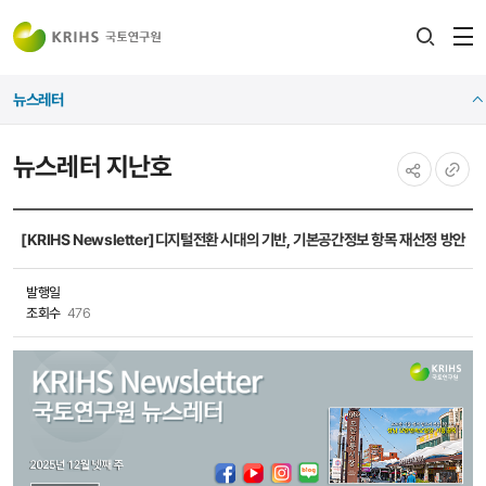
전
검색
열
레이어
뉴스레터
열기
뉴스레터 지난호
공유하기
URL
복사
[KRIHS Newsletter]디지털전환 시대의 기반, 기본공간정보 항목 재선정 방안
발행일
조회수
476