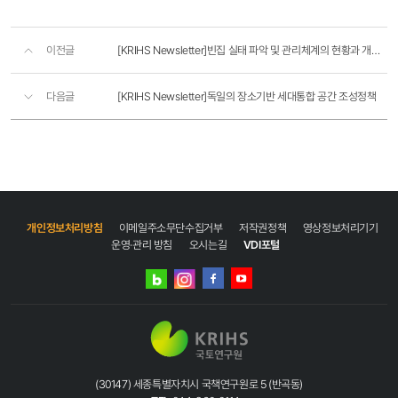
이전글
[KRIHS Newsletter]빈집 실태 파악 및 관리체계의 현황과 개선과제
다음글
[KRIHS Newsletter]독일의 장소기반 세대통합 공간 조성정책
개인정보처리방침
이메일주소무단수집거부
저작권정책
영상정보처리기기
운영·관리 방침
오시는길
VDI포털
네이버
인스타그램
블로그
페이스북
유튜브
(30147) 세종특별자치시 국책연구원로 5 (반곡동)