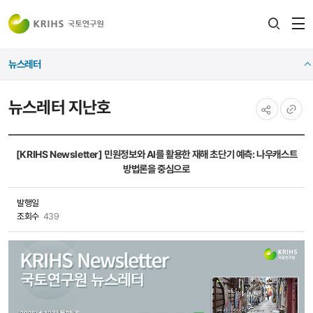
전
검색
열
레이어
뉴스레터
열기
뉴스레터 지난호
공유하기
URL
복사
[KRIHS Newsletter] 민원정보와 AI를 활용한 재해 초단기 예측: 나우캐스트
방법론을 중심으로
발행일
조회수
439