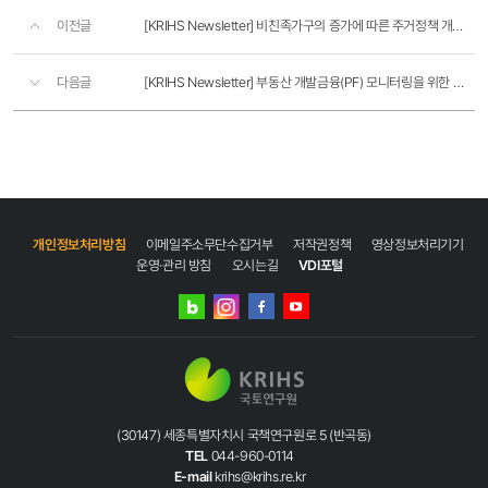
이전글
[KRIHS Newsletter] 비친족가구의 증가에 따른 주거정책 개선 방향
다음글
[KRIHS Newsletter] 부동산 개발금융(PF) 모니터링을 위한 종합정보망 구축 방향
개인정보처리방침
이메일주소무단수집거부
저작권정책
영상정보처리기기
운영·관리 방침
오시는길
VDI포털
네이버
인스타그램
블로그
페이스북
유튜브
(30147) 세종특별자치시 국책연구원로 5 (반곡동)
TEL
044-960-0114
E-mail
krihs@krihs.re.kr