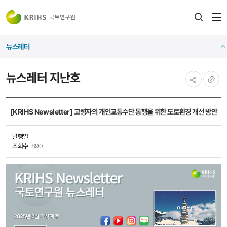
전
검색
열
레이어
뉴스레터
열기
뉴스레터 지난호
공유하기
URL
복사
[KRIHS Newsletter] 고령자의 개인교통수단 통행을 위한 도로환경 개선 방안
발행일
조회수
890