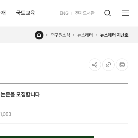
공개
국토교육
영문
ENG
전자도서관
전체
사이트
검색
열기
레이어
홈
연구원소식
뉴스레터
뉴스레터 지난호
열기
공유하기
URL
인쇄
복사
1권의 논문을 모집합니다
1,083