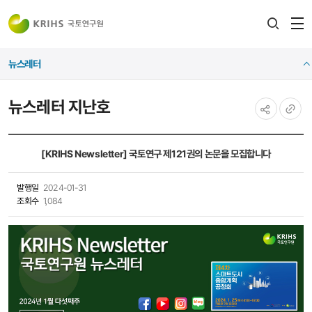
전
검색
열
레이어
뉴스레터
열기
뉴스레터 지난호
공유하기
URL
복사
[KRIHS Newsletter] 국토연구 제121권의 논문을 모집합니다
발행일
2024-01-31
조회수
1,084