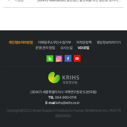
다음글
[KRIHS Newsletter] 농촌공간 활성화를 위한 농촌형 토지이용 관리방안
다섯째주
지난호보기
▶
국토연구원
페이스북
국토연구원
유튜브
국토연구원
개인정보처리방침
이메일주소무단수집거부
저작권정책
영상정보처리기기
인스타그램
운영·관리 방침
오시는길
VDI포털
국토연구원
네이버
인스타그램
블로그
‘제4차
블로그
페이스북
유튜브
스마트도시
종합계획
공청회’
유튜브
채널
(30147) 세종특별자치시 국책연구원로 5 (반곡동)
[국토
TEL
044-960-0114
TV]
E-mail
krihs@krihs.re.kr
영상
Copyright@2022 Korea Research Institute for Human Settlements ALL RIGHTS
클릭!
RESERVED.
월간
국토