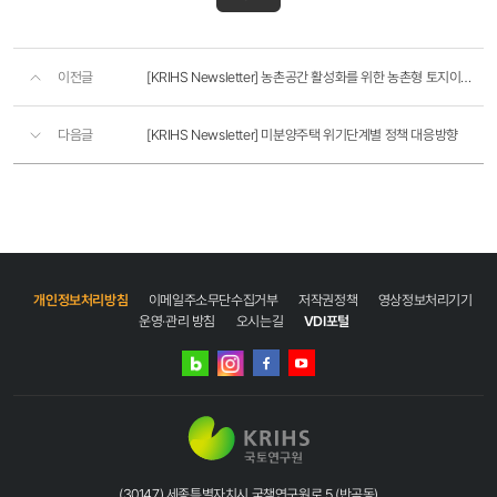
Newsletter
국토연구원
이전글
[KRIHS Newsletter] 농촌공간 활성화를 위한 농촌형 토지이용 관리방안
뉴스레터
2024년
1월
다음글
[KRIHS Newsletter] 미분양주택 위기단계별 정책 대응방향
셋째주
지난호보기
▶
국토연구원
페이스북
국토연구원
유튜브
국토연구원
개인정보처리방침
이메일주소무단수집거부
저작권정책
영상정보처리기기
인스타그램
운영·관리 방침
오시는길
VDI포털
국토연구원
네이버
인스타그램
블로그
‘미래로
블로그
페이스북
유튜브
가는
자동차’
유튜브
채널
[국토
(30147) 세종특별자치시 국책연구원로 5 (반곡동)