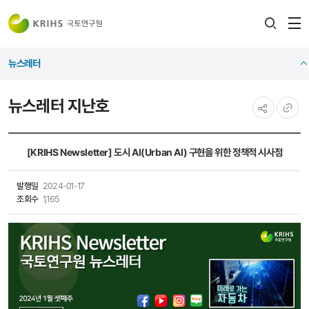
전
검색
열
레이어
뉴스레터
열기
뉴스레터 지난호
공유하기
URL
복사
[KRIHS Newsletter] 도시 AI(Urban AI) 구현을 위한 정책적 시사점
발행일
2024-01-17
조회수
1,165