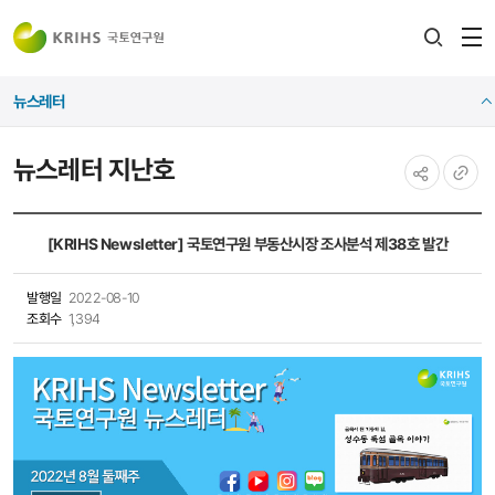
전
검색
열
레이어
뉴스레터
열기
뉴스레터 지난호
공유하기
URL
복사
[KRIHS Newsletter] 국토연구원 부동산시장 조사분석 제38호 발간
발행일
2022-08-10
조회수
1,394